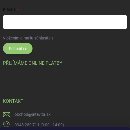
E-MAIL
Vložením e-mailu súhlasíte s
podmienkami ochrany osobných údajov
Přihlásit se
PŘIJÍMÁME ONLINE PLATBY
KONTAKT
obchod
@
altevita.sk
0948 280 711 (9:00 - 14:00)