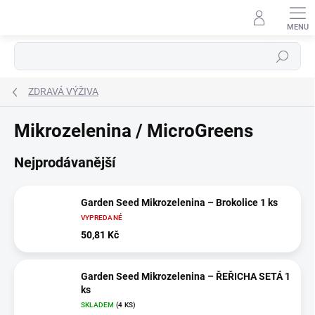
Přejít
na
obsah
Hledat
ZDRAVÁ VÝŽIVA
Mikrozelenina / MicroGreens
Nejprodávanější
Garden Seed Mikrozelenina – Brokolice 1 ks
VYPREDANÉ
50,81 Kč
Garden Seed Mikrozelenina – ŘEŘICHA SETÁ 1
ks
SKLADEM
(4 KS)