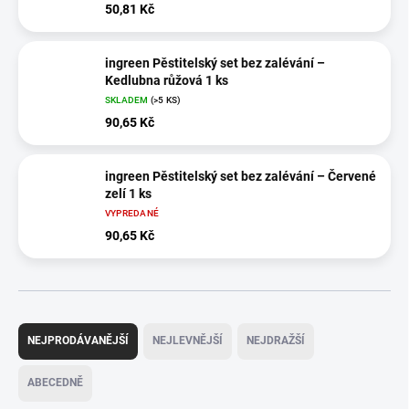
50,81 Kč
ingreen Pěstitelský set bez zalévání –
Kedlubna růžová 1 ks
SKLADEM
(>5 KS)
90,65 Kč
ingreen Pěstitelský set bez zalévání – Červené
zelí 1 ks
VYPREDANÉ
90,65 Kč
Ř
a
NEJPRODÁVANĚJŠÍ
NEJLEVNĚJŠÍ
NEJDRAŽŠÍ
z
e
ABECEDNĚ
n