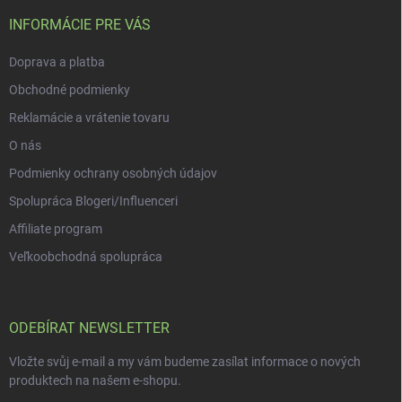
t
v
í
INFORMÁCIE PRE VÁS
k
y
Doprava a platba
v
ý
Obchodné podmienky
p
i
Reklamácie a vrátenie tovaru
s
O nás
u
Podmienky ochrany osobných údajov
Spolupráca Blogeri/Influenceri
Affiliate program
Veľkoobchodná spolupráca
ODEBÍRAT NEWSLETTER
Vložte svůj e-mail a my vám budeme zasílat informace o nových
produktech na našem e-shopu.