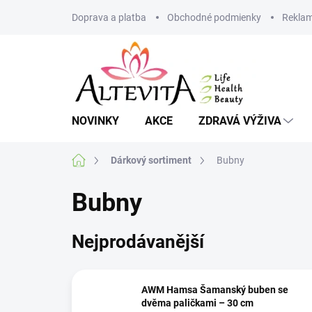
Přejít
Doprava a platba
Obchodné podmienky
Reklam
na
obsah
NOVINKY
AKCE
ZDRAVÁ VÝŽIVA
Domů
Dárkový sortiment
Bubny
Bubny
Nejprodávanější
AWM Hamsa Šamanský buben se
dvěma paličkami – 30 cm