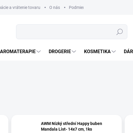
ácie a vrátenie tovaru
O nás
Podmienky ochrany osobných úda
Hledat
AROMATERAPIE
DROGERIE
KOSMETIKA
DÁR
AWM Nízký střední Happy buben
Mandala List- 14x7 cm, 1ks