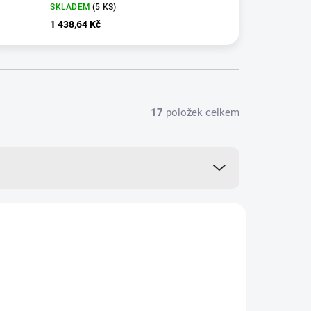
SKLADEM
(5 KS)
1 438,64 Kč
17
položek celkem
NOVINKA
15013
VÍCE ZA MÉNĚ