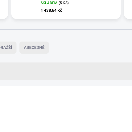
SKLADEM
(5 KS)
1 438,64 Kč
RAŽŠÍ
ABECEDNĚ
NOVINKA
83409
VÍCE ZA MÉNĚ