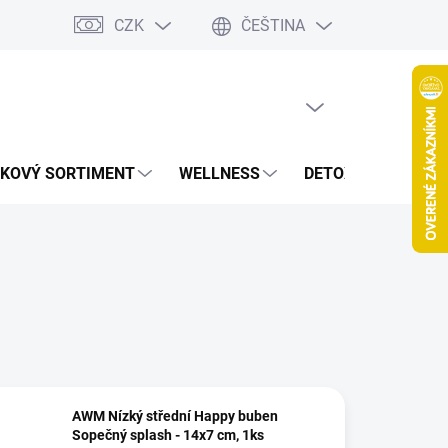
CZK
ČEŠTINA
jov
Spolupráca Blogeri/Influenceri
Affiliate program
Veľkoob
PRÁZDNÝ KOŠÍK
NÁKUPNÍ
KOŠÍK
KOVÝ SORTIMENT
WELLNESS
DETOXIKACE
Š
AWM Nízký střední Happy buben
Sopečný splash - 14x7 cm, 1ks