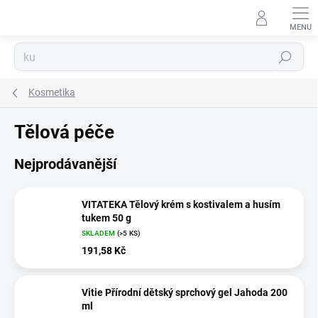
Přejít
na
obsah
Hledat
Kosmetika
Tělová péče
Nejprodávanější
VITATEKA Tělový krém s kostivalem a husím
tukem 50 g
SKLADEM
(>5 KS)
191,58 Kč
Vitie Přírodní dětský sprchový gel Jahoda 200
ml