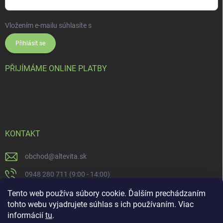
Vložením e-mailu súhlasíte s
podmienkami ochrany osobných údajov
Přihlásit se
PŘIJÍMÁME ONLINE PLATBY
KONTAKT
obchod
@
altevita.sk
0948 280 711 (9:00 - 14:00)
Altevita.sk
Tento web používa súbory cookie. Ďalším prechádzaním
tohto webu vyjadrujete súhlas s ich používaním. Viac
altevita
informácií
tu
.