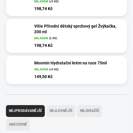
SKLADEM
(>5 KS)
198,74 Kč
Vitie Přírodní dětský sprchový gel Žvýkačka,
200 ml
SKLADEM
(2 KS)
198,74 Kč
Moomin Hydratační krém na ruce 75ml
SKLADEM
(>5 KS)
149,50 Kč
Ř
a
NEJPRODÁVANĚJŠÍ
NEJLEVNĚJŠÍ
NEJDRAŽŠÍ
z
e
ABECEDNĚ
n