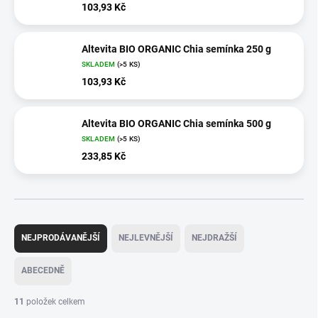
103,93 Kč
Altevita BIO ORGANIC Chia semínka 250 g
SKLADEM
(>5 KS)
103,93 Kč
Altevita BIO ORGANIC Chia semínka 500 g
SKLADEM
(>5 KS)
233,85 Kč
Ř
a
NEJPRODÁVANĚJŠÍ
NEJLEVNĚJŠÍ
NEJDRAŽŠÍ
z
e
ABECEDNĚ
n
í
11
položek celkem
p