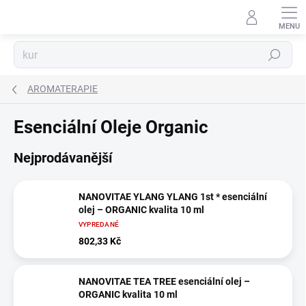
Přejít
na
obsah
Hledat
AROMATERAPIE
Esenciální Oleje Organic
Nejprodávanější
NANOVITAE YLANG YLANG 1st * esenciální
olej – ORGANIC kvalita 10 ml
VYPREDANÉ
802,33 Kč
NANOVITAE TEA TREE esenciální olej –
ORGANIC kvalita 10 ml