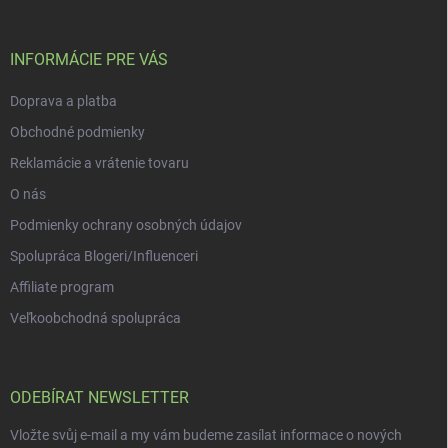
í
a
y
t
v
ý
í
INFORMÁCIE PRE VÁS
p
i
Doprava a platba
s
u
Obchodné podmienky
Reklamácie a vrátenie tovaru
O nás
Podmienky ochrany osobných údajov
Spolupráca Blogeri/Influenceri
Affiliate program
Veľkoobchodná spolupráca
ODEBÍRAT NEWSLETTER
Vložte svůj e-mail a my vám budeme zasílat informace o nových