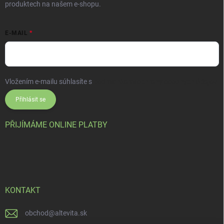
produktech na našem e-shopu.
E-MAIL
Vložením e-mailu súhlasíte s
podmienkami ochrany osobných údajov
Přihlásit se
PŘIJÍMÁME ONLINE PLATBY
KONTAKT
obchod
@
altevita.sk