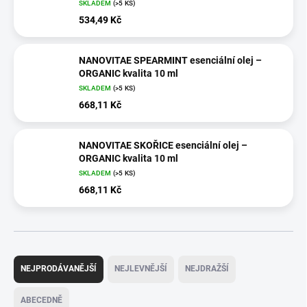
SKLADEM
(>5 KS)
534,49 Kč
NANOVITAE SPEARMINT esenciální olej –
ORGANIC kvalita 10 ml
SKLADEM
(>5 KS)
668,11 Kč
NANOVITAE SKOŘICE esenciální olej –
ORGANIC kvalita 10 ml
SKLADEM
(>5 KS)
668,11 Kč
Ř
a
NEJPRODÁVANĚJŠÍ
NEJLEVNĚJŠÍ
NEJDRAŽŠÍ
z
e
ABECEDNĚ