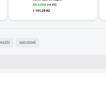
SKLADEM
(>5 KS)
1 191,29 Kč
RAŽŠÍ
ABECEDNĚ
VÍCE ZA MÉNĚ
NNVT36
ZDARMA