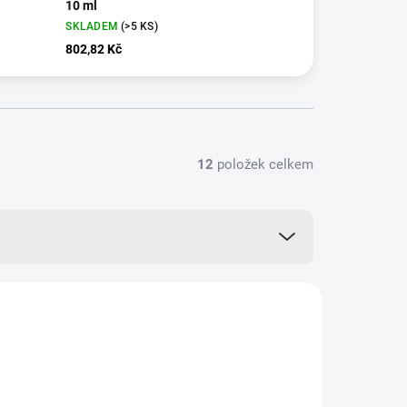
10 ml
SKLADEM
(>5 KS)
802,82 Kč
12
položek celkem
+ DÁREK ZDARMA
NNVT26
VÍCE ZA MÉNĚ
ZDARMA