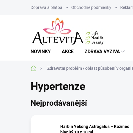
Přejít
Doprava a platba
Obchodné podmienky
Reklam
na
obsah
NOVINKY
AKCE
ZDRAVÁ VÝŽIVA
Domů
Zdravotní problém / oblast působení v organ
Hypertenze
Nejprodávanější
Harbin Yekong Astragalus – Kozinec
blanitý 10 x 10 ml