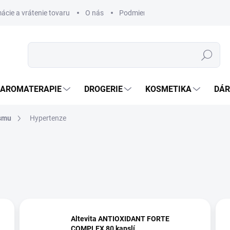
ácie a vrátenie tovaru
O nás
Podmienky ochrany osobných úda
Hledat
AROMATERAPIE
DROGERIE
KOSMETIKA
DÁR
ismu
Hypertenze
Altevita ANTIOXIDANT FORTE
COMPLEX 80 kapslí