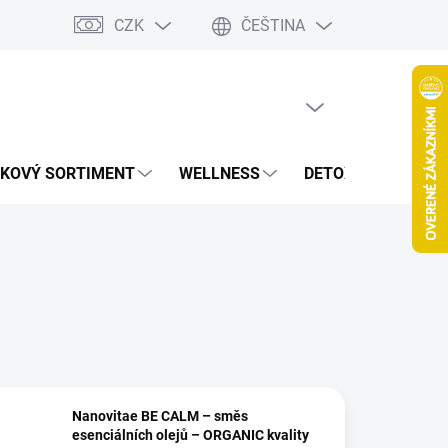
CZK
ČEŠTINA
jov
Spolupráca Blogeri/Influenceri
Affiliate program
Veľkoob
PRÁZDNÝ KOŠÍK
NÁKUPNÍ
KOŠÍK
KOVÝ SORTIMENT
WELLNESS
DETOXIKACE
Š
Nanovitae BE CALM – směs
esenciálních olejů – ORGANIC kvality