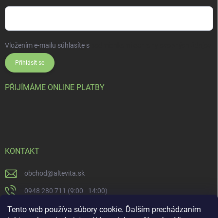
Vložením e-mailu súhlasíte s
podmienkami ochrany osobných údajov
Přihlásit se
PŘIJÍMÁME ONLINE PLATBY
KONTAKT
obchod
@
altevita.sk
0948 280 711 (9:00 - 14:00)
Altevita.sk
Tento web používa súbory cookie. Ďalším prechádzaním