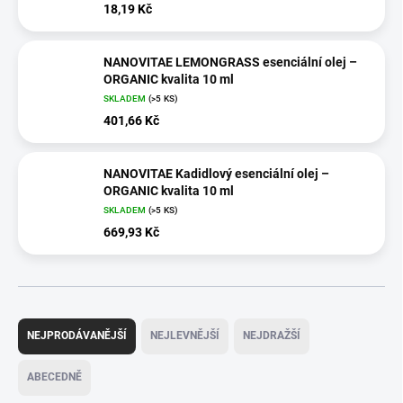
18,19 Kč
NANOVITAE LEMONGRASS esenciální olej –
ORGANIC kvalita 10 ml
SKLADEM
(>5 KS)
401,66 Kč
NANOVITAE Kadidlový esenciální olej –
ORGANIC kvalita 10 ml
SKLADEM
(>5 KS)
669,93 Kč
Ř
a
NEJPRODÁVANĚJŠÍ
NEJLEVNĚJŠÍ
NEJDRAŽŠÍ
z
e
ABECEDNĚ
n