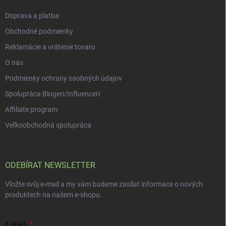
p
i
Doprava a platba
s
u
Obchodné podmienky
Reklamácie a vrátenie tovaru
O nás
Podmienky ochrany osobných údajov
Spolupráca Blogeri/Influenceri
Affiliate program
Veľkoobchodná spolupráca
ODEBÍRAT NEWSLETTER
Vložte svůj e-mail a my vám budeme zasílat informace o nových
produktech na našem e-shopu.
E-MAIL