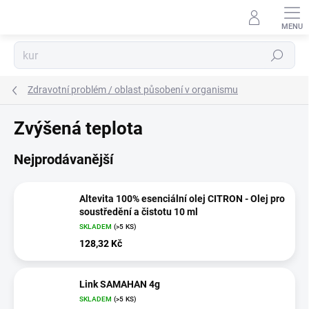
Přejít
na
obsah
Hledat
Zdravotní problém / oblast působení v organismu
Zvýšená teplota
Nejprodávanější
Altevita 100% esenciální olej CITRON - Olej pro
soustředění a čistotu 10 ml
SKLADEM
(>5 KS)
128,32 Kč
Link SAMAHAN 4g
SKLADEM
(>5 KS)