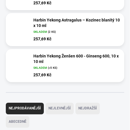
257,69 Kč
Harbin Yekong Astragalus – Kozinec blanitý 10
x 10 ml
SKLADEM
(2 KS)
257,69 Kč
Harbin Yekong Ženšen 600 - Ginseng 600, 10 x
10 ml
SKLADEM
(>5 KS)
257,69 Kč
Ř
a
NEJPRODÁVANĚJŠÍ
NEJLEVNĚJŠÍ
NEJDRAŽŠÍ
z
e
ABECEDNĚ
n