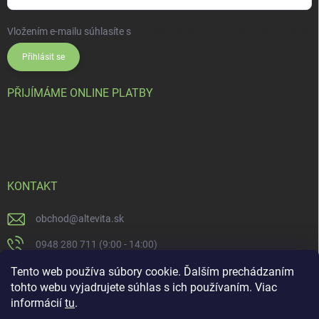
Vložením e-mailu súhlasíte s
podmienkami ochrany osobných údajov
Přihlásit se
PŘIJÍMÁME ONLINE PLATBY
KONTAKT
obchod
@
altevita.sk
0948 280 711 (9:00 - 14:00)
Altevita.sk
Tento web používa súbory cookie. Ďalším prechádzaním
tohto webu vyjadrujete súhlas s ich používaním. Viac
altevita
informácií
tu
.