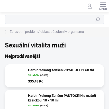
Přejít
na
obsah
Hledat
Zdravotní problém / oblast působení v organismu
Sexuální vitalita muži
Nejprodávanější
Harbin Yekong ženšen ROYAL JELLY 60 tbl.
SKLADEM
(>5 KS)
335,43 Kč
Harbin Yekong Ženšen PANTOCRIN s mateří
kašičkou, 10 x 10 ml
SKLADEM
(>5 KS)