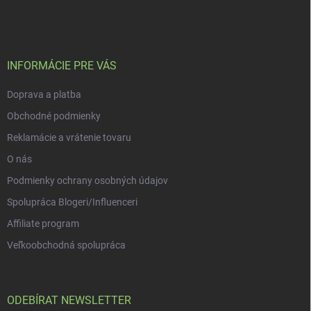
á
p
a
t
í
INFORMÁCIE PRE VÁS
Doprava a platba
Obchodné podmienky
Reklamácie a vrátenie tovaru
O nás
Podmienky ochrany osobných údajov
Spolupráca Blogeri/Influenceri
Affiliate program
Veľkoobchodná spolupráca
ODEBÍRAT NEWSLETTER