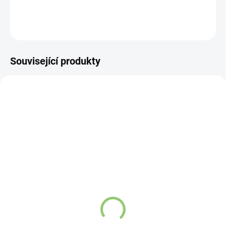
DETAILNÍ INFORMACE
ZEPTAT SE
HLÍDAT
Související produkty
VÍCE ZA MÉNĚ
VÍCE ZA MÉNĚ
AY37
SF03
SKLADEM
SKLADEM
(>5 KS)
(>5 KS)
Altevita BIO Kurkuma
Altevita BIO ORGANIC
250 g
Chia semínka 250 g
154,75 Kč
103,93 Kč