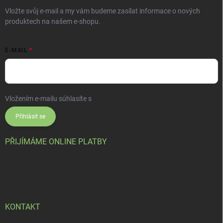
Vložte svůj e-mail a my vám budeme zasílat informace o nových
produktech na našem e-shopu.
E-MAIL
Vložením e-mailu súhlasíte s
podmienkami ochrany osobných údajov
Přihlásit se
PŘIJÍMÁME ONLINE PLATBY
KONTAKT