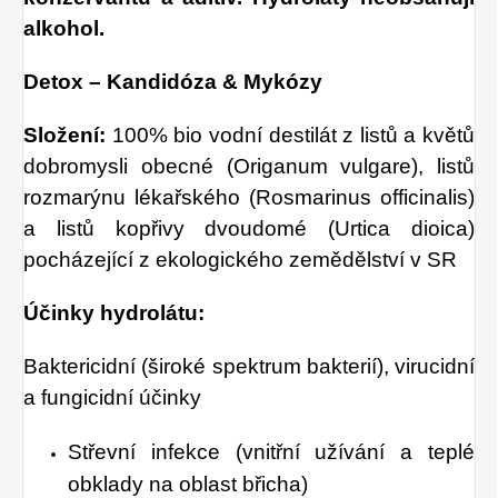
alkohol.
Detox – Kandidóza
& Mykózy
Složení:
100% bio vodní destilát z listů a květů
dobromysli obecné (Origanum vulgare), listů
rozmarýnu lékařského (Rosmarinus officinalis)
a listů kopřivy dvoudomé (Urtica dioica)
pocházející z ekologického zemědělství v SR
Účinky hydrolátu:
Baktericidní (široké spektrum bakterií), virucidní
a fungicidní účinky
Střevní infekce (vnitřní užívání a teplé
obklady na oblast břicha)