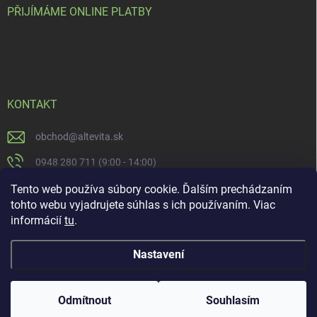
PŘIJÍMÁME ONLINE PLATBY
KONTAKT
obchod
@
altevita.sk
0948 280 711 (9:00 - 14:00)
Altevita.sk
Tento web používa súbory cookie. Ďalším prechádzaním
tohto webu vyjadrujete súhlas s ich používaním. Viac
altevita
informácií
tu
.
Nastavení
Copyright 2026
Altevita.sk - life - health - beauty
. Všechna práva vyhrazena.
Upravit nastavení cookies
Odmítnout
Souhlasím
Vytvořil Shoptet