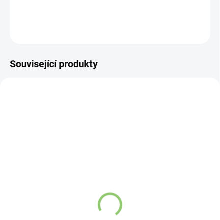
DETAILNÍ INFORMACE
ZEPTAT SE
HLÍDAT
Související produkty
VÍCE ZA MÉNĚ
VÍCE ZA MÉNĚ
9541
9122
SKLADEM
VYPREDANÉ
(>5 KS)
Závěsný talisman – 3
Altevita Kuličkové pero z
čínské mince 1 kus
recyklovaného papíru 1
105,71 Kč
ks
21,44 Kč
Detail