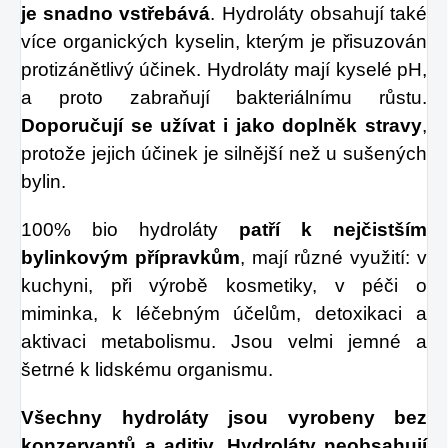
je snadno vstřebává
. Hydroláty obsahují také
více organických kyselin, kterým je přisuzován
protizánětlivý účinek. Hydroláty mají kyselé pH,
a proto zabraňují bakteriálnímu růstu.
Doporučují se užívat i jako doplněk stravy
,
protože jejich účinek je silnější než u sušených
bylin.
100% bio hydroláty
patří k nejčistším
bylinkovým přípravkům
, mají různé využití: v
kuchyni, při výrobě kosmetiky, v péči o
miminka, k léčebným účelům, detoxikaci a
aktivaci metabolismu. Jsou velmi jemné a
šetrné k lidskému organismu.
Všechny hydroláty jsou vyrobeny bez
konzervantů a aditiv. Hydroláty neobsahují