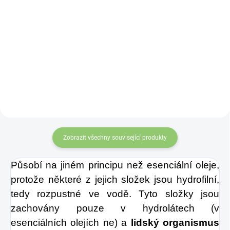
Do košíku
Čínské mince
svázané
červenou šňůrkou
symbolizují
nevyčerpatelný zdroj
příjmů a vytvářejí příznivé
vibrace pro finanční
stabilitu. Účinek mincí
zvyšuje „nekonečný uzel
štěstí“ na konci šňůrky.
Zobrazit všechny související produkty
Můžete je nosit v aktovce,
kabelce nebo je můžete
Působí na jiném principu než esenciální oleje,
zavěsit v bytě nebo na
protože některé z jejich složek jsou hydrofilní,
pracovišti.
tedy rozpustné ve vodě. Tyto složky jsou
zachovány pouze v hydrolátech (v
esenciálních olejích ne) a
lidský organismus