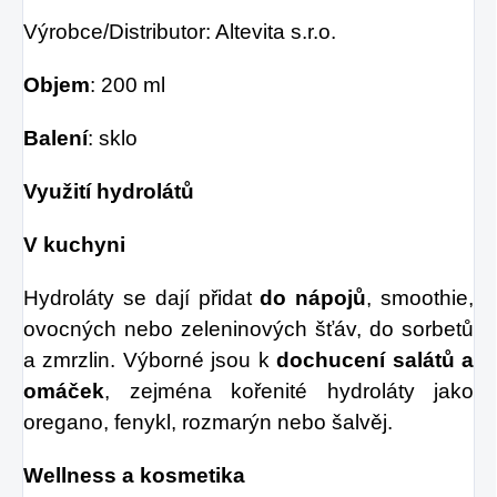
Výrobce/Distributor: Altevita s.r.o.
Objem
: 200 ml
Balení
: sklo
Využití hydrolátů
V kuchyni
Hydroláty se dají přidat
do nápojů
, smoothie,
ovocných nebo zeleninových šťáv, do sorbetů
a zmrzlin. Výborné jsou k
dochucení salátů
a
omáček
, zejména kořenité hydroláty jako
oregano, fenykl, rozmarýn nebo šalvěj.
Wellness a kosmetika