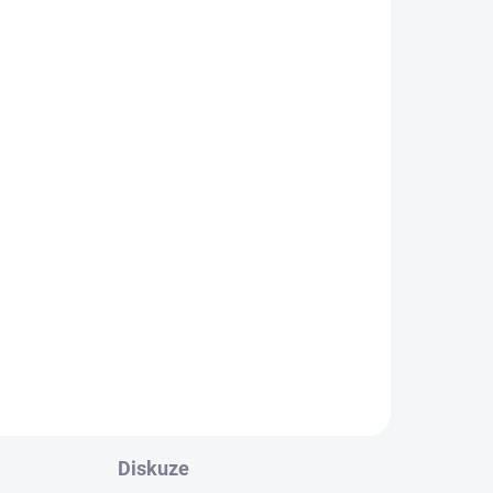
DANÉ
SKLADEM
(>5 KS)
Altevita Liver Detox 10g
25,93 Kč
Do košíku
l
Trápí vás časté
ané
zdravotní problémy a
ou
elný
necítíte se dobře ve své
ejí
kůži? Pravděpodobně
nční
by to chtělo pořádný
ncí
detox! Přípravek Liver
zel
Detox obsahuje 5
ky.
Diskuze
účinných přírodních
vce,