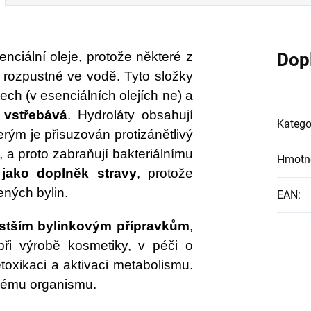
o příznivý vliv mohl
kabelce nebo je můž
 ještě obsáhlejší?
zavěsit v bytě nebo
ky produktu
pracovišti.
nciální oleje, protože některé z
Dop
perfood Beauty
dy rozpustné ve vodě. Tyto složky
llagen
můžete
ch (v esenciálních olejích ne) a
 vstřebává
ívání kolagenu
. Hydroláty obsahují
Katego
erým je přisuzován protizánětlivý
výšit na novou
, a proto zabraňují bakteriálnímu
oveň!
Hmotn
 jako doplněk stravy
, protože
šených bylin.
EAN
:
čistším bylinkovým přípravkům
,
 při výrobě kosmetiky, v péči o
oxikaci a aktivaci metabolismu.
skému organismu.