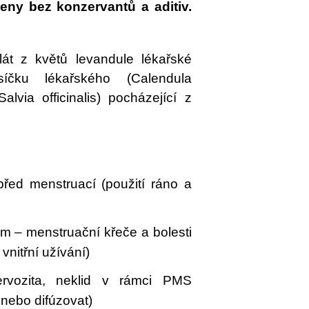
eny bez konzervantů a aditiv.
át z květů levandule lékařské
ěsíčku lékařského (Calendula
Salvia officinalis) pocházející z
řed menstruací (použití ráno a
m – menstruační křeče a bolesti
vnitřní užívání)
ervozita, neklid v rámci PMS
 nebo difúzovat)