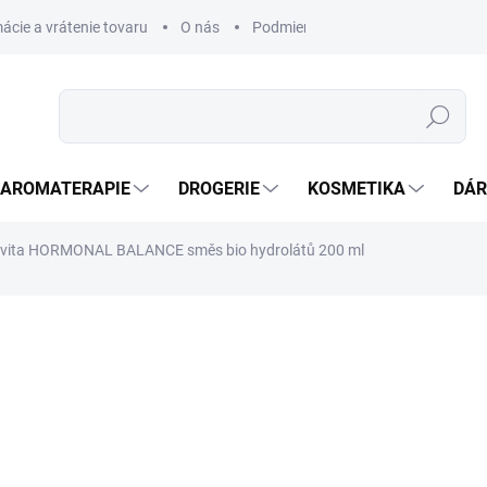
ácie a vrátenie tovaru
O nás
Podmienky ochrany osobných úda
Hledat
AROMATERAPIE
DROGERIE
KOSMETIKA
DÁR
evita HORMONAL BALANCE směs bio hydrolátů 200 ml
ní
ZNAČKA:
ALTEVITA
517,43 Kč
434,82 Kč bez DPH
Měrná
SKLADEM
(>5 KS)
cena: