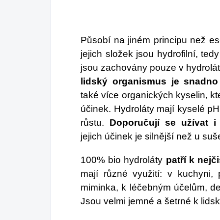
jeh
být
Dí
Působí na jiném principu než ese
Su
jejich složek jsou hydrofilní, te
Co
jsou zachovány pouze v hydroláte
lidský organismus je snadno
už
také více organických kyselin, kt
po
účinek. Hydroláty mají kyselé pH
úr
růstu.
Doporučují se užívat i
jejich účinek je silnější než u su
100% bio hydroláty
patří k nej
mají různé využití: v kuchyni,
miminka, k léčebným účelům, det
Jsou velmi jemné a šetrné k lid