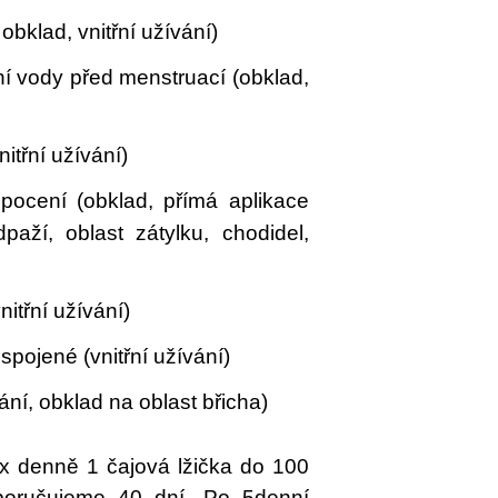
bklad, vnitřní užívání)
í vody před menstruací (obklad,
itřní užívání)
ocení (obklad, přímá aplikace
aží, oblast zátylku, chodidel,
itřní užívání)
pojené (vnitřní užívání)
ání, obklad na oblast břicha)
x denně 1 čajová lžička do 100
poručujeme 40 dní. Po 5denní