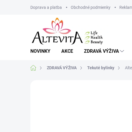
Přejít
Doprava a platba
Obchodné podmienky
Reklam
na
obsah
NOVINKY
AKCE
ZDRAVÁ VÝŽIVA
Domů
ZDRAVÁ VÝŽIVA
Tekuté bylinky
Alt
Neohodnoceno
Podrobnosti hodnoce
VÍCE ZA MÉNĚ