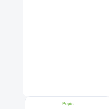
SKLADEM
(>5 KS)
Alt
Altevita Kuličkové pero z
be
recyklovaného papíru 1
ks
25
21,44 Kč
Do košíku
Či
lid
vý
úč
dl
do
Popis
ale