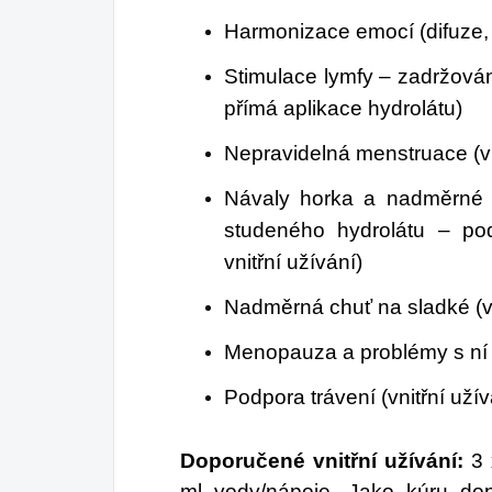
Harmonizace emocí (difuze, o
Stimulace lymfy – zadržován
přímá aplikace hydrolátu)
Nepravidelná menstruace (vn
Návaly horka a nadměrné p
studeného hydrolátu – podp
vnitřní užívání)
Nadměrná chuť na sladké (vn
Menopauza a problémy s ní s
Podpora trávení (vnitřní užív
Doporučené vnitřní užívání:
3 
ml vody/nápoje. Jako kúru do