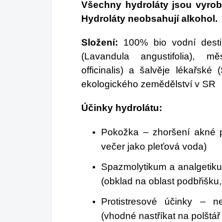
Všechny hydroláty jsou vyrob
Hydroláty neobsahují alkohol.
Složení:
100% bio vodní destil
(Lavandula angustifolia), m
officinalis) a šalvěje lékařské (
ekologického zemědělství v SR
Účinky hydrolátu:
Pokožka – zhoršení akné p
večer jako pleťová voda)
Spazmolytikum a analgetiku
(obklad na oblast podbřišku, 
Protistresové účinky – n
(vhodné nastříkat na polštář