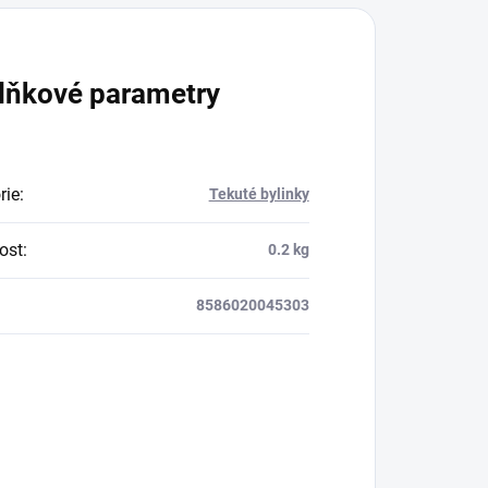
složek, které pročistí
ete
 na
organismus a dodají mu
původní vitalitu.
lňkové parametry
rie
:
Tekuté bylinky
ost
:
0.2 kg
8586020045303