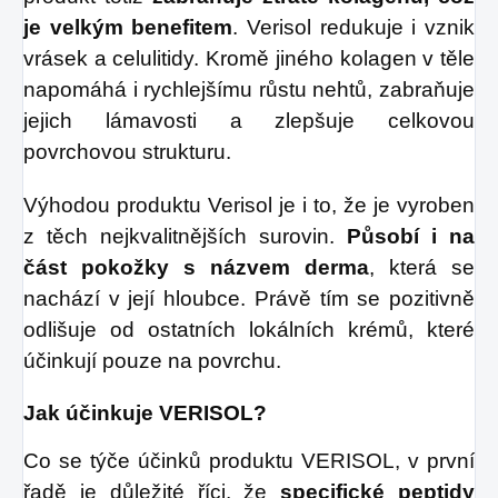
je velkým benefitem
. Verisol redukuje i vznik
vrásek a celulitidy. Kromě jiného kolagen v těle
napomáhá i rychlejšímu růstu nehtů, zabraňuje
jejich lámavosti a zlepšuje celkovou
povrchovou strukturu.
Výhodou produktu Verisol je i to, že je vyroben
z těch nejkvalitnějších surovin.
Působí i na
část pokožky s názvem derma
, která se
nachází v její hloubce. Právě tím se pozitivně
odlišuje od ostatních lokálních krémů, které
účinkují pouze na povrchu.
Jak účinkuje VERISOL?
Co se týče účinků produktu VERISOL, v první
řadě je důležité říci, že
specifické peptidy