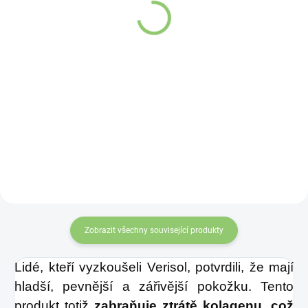
1 283,74 Kč
238,52 Kč
Detail
Do košíku
Voda je nejdůležitějším
Velmi atraktivní kámen
prvkem, který tělo
vybarvený do sytého
potřebuje. Více než 75 %
špenátově zeleného
lidského těla tvoří voda.
V
odstínu, vzácně se
dávných dobách
objevuje i v bílé variantě.
většina našich předků
používala k uchovávání
vody právě měděné
nádobí
, plnili do něj
nápoje a připravovali v
Zobrazit všechny související produkty
něm jídla.
Lidé, kteří vyzkoušeli Verisol, potvrdili, že mají
hladší, pevnější a zářivější pokožku. Tento
produkt totiž
zabraňuje ztrátě kolagenu, což