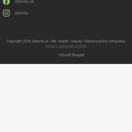
Altevita.sk
altevita
Copyright 2026
Altevita.sk - life - health - beauty
. Všechna práva vyhrazena.
Upravit nastavení cookies
Vytvořil Shoptet