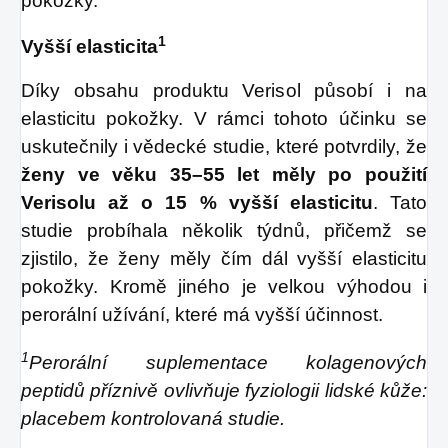
pokožky.
1
Vyšší elasticita
Díky obsahu produktu Verisol působí i na
elasticitu pokožky. V rámci tohoto účinku se
uskutečnily i vědecké studie, které potvrdily, že
ženy ve věku 35–55 let měly po použití
Verisolu až o 15 % vyšší elasticitu
. Tato
studie probíhala několik týdnů, přičemž se
zjistilo, že ženy měly čím dál vyšší elasticitu
pokožky. Kromě jiného je velkou výhodou i
perorální užívání, které má vyšší účinnost.
1
Perorální suplementace kolagenových
peptidů příznivě ovlivňuje fyziologii lidské kůže:
placebem kontrolovaná studie.