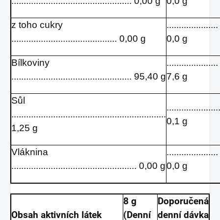
................................................. 0,00 g
0,0 g
z toho cukry
.....................
........................................... 0,00 g
0,0 g
Bílkoviny
.....................
................................................. 95,40 g
7,6 g
Sůl
.....................
...............................................................
0,1 g
1,25 g
Vláknina
.....................
................................................... 0,00 g
0,0 g
8 g
Doporučená
Obsah aktivních látek
(Denní
denní dávka