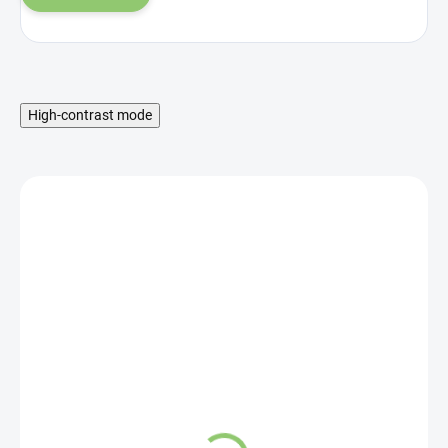
High-contrast mode
MNOŽSTEVNÁ ZĽAVA
SKLADOM
Hydro Balance
Strawberry & Kiwi
electrolytes 1 x 4,7g