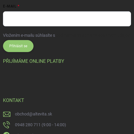
E-MAIL
Vložením e-mailu súhlasíte s
podmienkami ochrany osobných údajov
Přihlásit se
PŘIJÍMÁME ONLINE PLATBY
KONTAKT
obchod
@
altevita.sk
0948 280 711 (9:00 - 14:00)