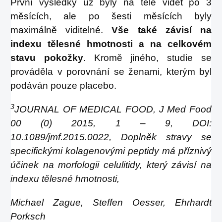
První výsledky už byly na těle vidět po 3
měsících, ale po šesti měsících byly
maximálně viditelné.
Vše také závisí na
indexu tělesné hmotnosti a na celkovém
stavu pokožky
. Kromě jiného, studie se
prováděla v porovnání se ženami, kterým byl
podáván pouze placebo.
3
JOURNAL OF MEDICAL FOOD, J Med Food
00 (0) 2015, 1 – 9, DOI:
10.1089/jmf.2015.0022, Doplněk stravy se
specifickými kolagenovými peptidy má příznivý
účinek na morfologii celulitidy, který závisí na
indexu tělesné hmotnosti,
Michael Zague, Steffen Oesser, Ehrhardt
Porksch