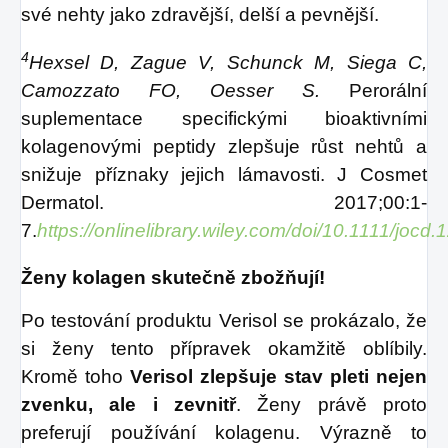
své nehty jako zdravější, delší a pevnější.
4
Hexsel D, Zague V, Schunck M, Siega C,
Camozzato FO, Oesser S.
Perorální
suplementace specifickými bioaktivními
kolagenovými peptidy zlepšuje růst nehtů a
snižuje příznaky jejich lámavosti. J Cosmet
Dermatol. 2017;00:1-
7.
https://onlinelibrary.wiley.com/doi/10.1111/jocd
Ženy kolagen skutečně zbožňují!
Po testování produktu Verisol se prokázalo, že
si ženy tento přípravek okamžitě oblíbily.
Kromě toho
Verisol zlepšuje stav pleti nejen
zvenku, ale i zevnitř
. Ženy právě proto
preferují používání kolagenu. Výrazně to