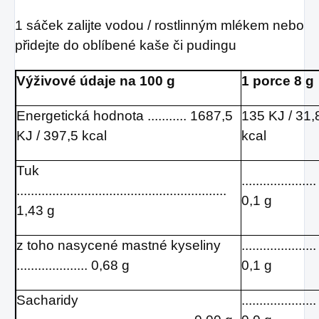
1 sáček zalijte vodou / rostlinným mlékem nebo
přidejte do oblíbené kaše či pudingu
Výživové údaje na 100 g
1 porce 8 g
Energetická hodnota ........... 1687,5
135 KJ / 31,
KJ / 397,5 kcal
kcal
Tuk
.....................
...........................................................
0,1 g
1,43 g
z toho nasycené mastné kyseliny
.....................
.................... 0,68 g
0,1 g
Sacharidy
.....................