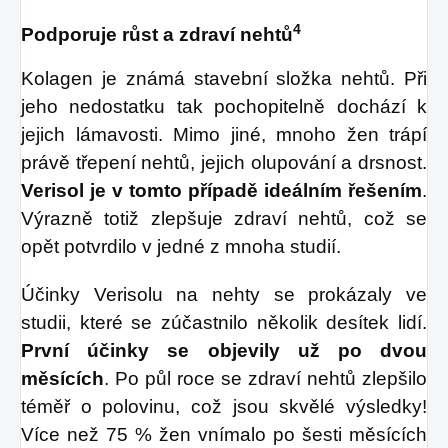
4
Podporuje růst a zdraví nehtů
Kolagen je známá stavební složka nehtů. Při
jeho nedostatku tak pochopitelně dochází k
jejich lámavosti. Mimo jiné, mnoho žen trápí
právě třepení nehtů, jejich olupování a drsnost.
Verisol je v tomto případě ideálním řešením
.
Výrazně totiž zlepšuje zdraví nehtů, což se
opět potvrdilo v jedné z mnoha studií.
Účinky Verisolu na nehty se prokázaly ve
studii, které se zúčastnilo několik desítek lidí.
První účinky se objevily už po dvou
měsících
. Po půl roce se zdraví nehtů zlepšilo
téměř o polovinu, což jsou skvělé výsledky!
Více než 75 % žen vnímalo po šesti měsících