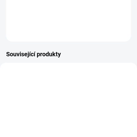
který je v tomto případě ideálním řešením.
DETAILNÍ INFORMACE
ZEPTAT SE
HLÍDAT
Související produkty
VÍCE ZA MÉNĚ
VÍCE ZA MÉNĚ
19262
11771
SKLADEM
VYPREDANÉ
(1 KS)
Ayur Water Džbán na
Altevita Nefrit AA
vodu Měděný 1 l
náramek sekaný 1 ks