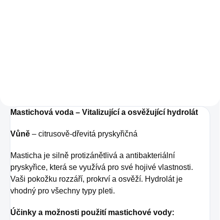
Máte problémy s
Toužíte po produktu,
trávicí soustavou a
který vám poskytne
potřebujete
nejen dokonalý
nakopnout
detox, ale i celkovou
metabolismus?
podporu zdraví? V
Masticha
tom případě pro vás
Probiotics&Prebiotics
Mastichová voda – Vitalizující a osvěžující hydrolát
máme řešení.
je produkt obsahující
Masticha Curcumin
Vůně
– citrusově-dřevitá pryskyřičná
vysoce účinné
Complex spojuje
složky, které pročistí
Masticha je silně protizánětlivá a antibakteriální
účinné látky, a tím
organismus a
pryskyřice, která se využívá pro své hojivé vlastnosti.
přispívá k lepšímu
Vaši pokožku rozzáří, prokrví a osvěží. Hydrolát je
zároveň slouží jako
fungování vašeho
vhodný pro všechny typy pleti.
antioxidanty.
organismu.
Účinky a možnosti použití mastichové vody: