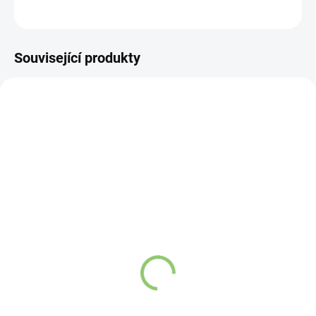
ZEPTAT SE
HLÍDAT
Související produkty
VÍCE ZA MÉNĚ
5075
4965
SKLADEM
(>5 KS)
SKLADEM
(>5 KS)
Altevita Masticha
Altevita Masticha
Probiotika & Prebiotika
Curcumin Complex 80
80 kapslí
kapslí
774,79 Kč
776,23 Kč
Do košíku
Do košíku