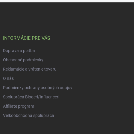
Z
á
p
a
t
í
INFORMÁCIE PRE VÁS
Doprava a platba
Obchodné podmienky
Reklamácie a vrátenie tovaru
O nás
Podmienky ochrany osobných údajov
Spolupráca Blogeri/Influenceri
Affiliate program
Veľkoobchodná spolupráca