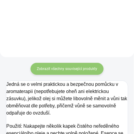
Pravidelné
Je to skutečně tak,
vhodný výběr
posilování imunity
esenciálních olejů vám
je skutečně
pomůže snadněji
důležité, pokud se
usnout
. Esence svým
chcete vyhnout
působením na
psychiku
nepříjemné chřipce,
člověka pomáhají
nachlazení,
uklidnit při nervozitě a
Zobrazit všechny související produkty
stresu či jiných
případně se
projevech nervového
preventivně chránit
Jedná se o velmi praktickou a bezpečnou pomůcku v
napětí.
v krizových
aromaterapii (nepotřebujete oheň ani elektrickou
obdobích, jako je
zásuvku), jelikož olej si můžete libovolně měnit a vůni tak
Sada esenciálních olejů
obměňovat dle potřeby, přičemž vůně se samovolně
podzim a zima.
SPÁNOK - POHODA
odpařuje do ovzduší.
obsahuje 100%
Sada esenciálních
esenciální olej
Použití: Nakapejte několik kapek čistého neředěného
olejů
IMUNITA -
MANDARINKA 10 ml -
esenciálního oleje a nechte volně položené. Esence se