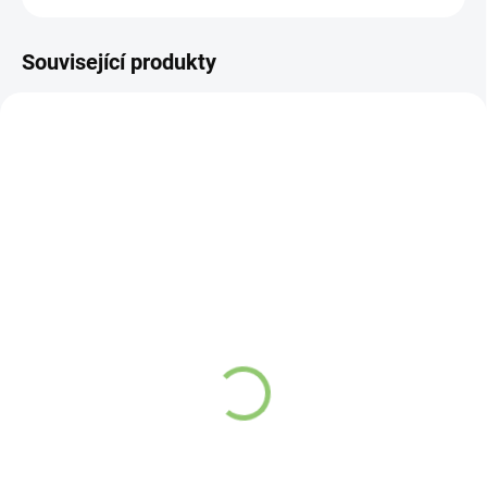
Související produkty
AKCIA
AKCIA
AK03
AK105
VÍCE ZA MÉNĚ
VÍCE ZA MÉNĚ
SKLADEM
SKLADEM
(>5 KS)
(>5 KS)
Altevita Sada olejů
Altevita Sada olejů
Imunita a nachlazení 1
Spánek a Pohoda 1 ks +
ks + dárek
dárek
361,37 Kč
361,37 Kč
Do košíku
Do košíku