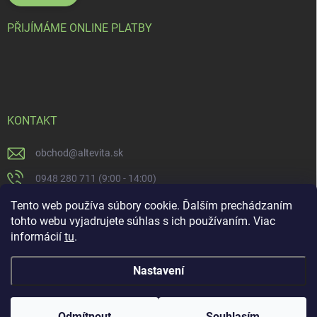
PŘIJÍMÁME ONLINE PLATBY
KONTAKT
obchod
@
altevita.sk
0948 280 711 (9:00 - 14:00)
Altevita.sk
Tento web používa súbory cookie. Ďalším prechádzaním
tohto webu vyjadrujete súhlas s ich používaním. Viac
altevita
informácií
tu
.
Nastavení
Copyright 2026
Altevita.sk - life - health - beauty
. Všechna práva vyhrazena.
Upravit nastavení cookies
Odmítnout
Souhlasím