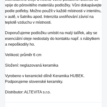
vpije do pórovitého materiálu podložky. Vůni dokapávejte
LEVANDUĽA 10 ml -
PRECHLADNUTIE
podle potřeby. Možno použít v každé místnosti v interiéru,
BERGAMOT 10 ml.
obsahuje 100%
v autě, v šatníku apod. Intenzita uvolňování závisí na
esenciální olej
teplotě vzduchu v místnosti.
CITRON 10 ml -
Doporučujeme podložku umístit na malý talířek, aby se
PEPPERMINT 10 ml
esenciální oleje nedostaly do kontaktu např. s nábytkem
- EUKALYPTUS 10
a nepoškodily ho.
ml.
Velikost: průměr 6 cm
Složení: neglazovaná keramika
Vyrobeno v keramické dílně Keramika HUBEK.
Podporujeme slovenské keramiky.
Distributor: ALTEVITA s.r.o.