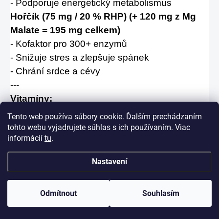
- Podporuje energetický metabolismus
Hořčík (75 mg / 20 % RHP) (+ 120 mg z Mg
Malate = 195 mg celkem)
- Kofaktor pro 300+ enzymů
- Snižuje stres a zlepšuje spánek
- Chrání srdce a cévy
---
Vitamíny:
Vitamín C (32 mg / 40 % RHP)
Tento web používa súbory cookie. Ďalším prechádzaním
- Nejdůležitější antioxidant
tohto webu vyjadrujete súhlas s ich používaním. Viac
informácií
tu
.
- Kofaktor pro kolagen syntézu
- Podporuje imunitu
Nastavení
Vitamín E (4,8 mg / 40 % RHP)
- Chrání buněčné membrány
Odmítnout
Souhlasím
- Antioxidant
- Chrání před UV zářením