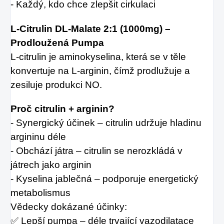
- Každý, kdo chce zlepšit cirkulaci
L-Citrulin DL-Malate 2:1 (1000mg) –
Prodloužená Pumpa
L-citrulin je aminokyselina, která se v těle
konvertuje na L-arginin, čímž prodlužuje a
zesiluje produkci NO.
Proč citrulin + arginin?
- Synergický účinek – citrulin udržuje hladinu
argininu déle
- Obchází játra – citrulin se nerozkládá v
játrech jako arginin
- Kyselina jablečná – podporuje energetický
metabolismus
Vědecky dokázané účinky:
✅ Lepší pumpa – déle trvající vazodilatace