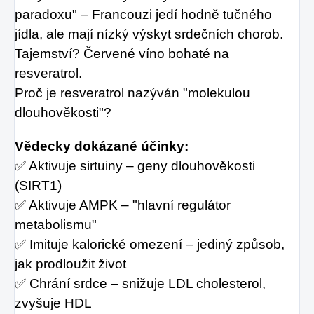
paradoxu" – Francouzi jedí hodně tučného
jídla, ale mají nízký výskyt srdečních chorob.
Tajemství? Červené víno bohaté na
resveratrol.
Proč je resveratrol nazýván "molekulou
dlouhověkosti"?
Vědecky dokázané účinky:
✅ Aktivuje sirtuiny – geny dlouhověkosti
(SIRT1)
✅ Aktivuje AMPK – "hlavní regulátor
metabolismu"
✅ Imituje kalorické omezení – jediný způsob,
jak prodloužit život
✅ Chrání srdce – snižuje LDL cholesterol,
zvyšuje HDL