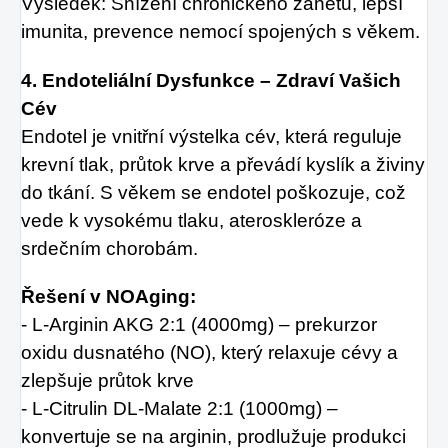
Výsledek: Snížení chronického zánětu, lepší
imunita, prevence nemocí spojených s věkem.
4. Endoteliální Dysfunkce – Zdraví Vašich
Cév
Endotel je vnitřní výstelka cév, která reguluje
krevní tlak, průtok krve a převádí kyslík a živiny
do tkání. S věkem se endotel poškozuje, což
vede k vysokému tlaku, ateroskleróze a
srdečním chorobám.
Řešení v NOAging:
- L-Arginin AKG 2:1 (4000mg) – prekurzor
oxidu dusnatého (NO), který relaxuje cévy a
zlepšuje průtok krve
- L-Citrulin DL-Malate 2:1 (1000mg) –
konvertuje se na arginin, prodlužuje produkci