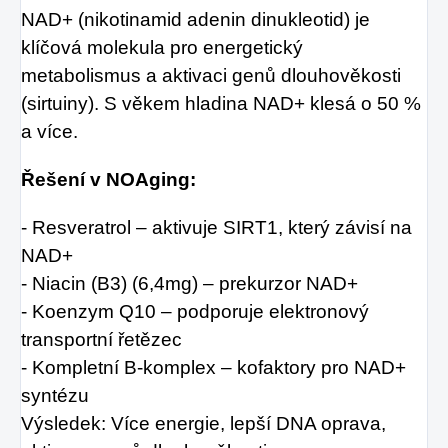
NAD+ (nikotinamid adenin dinukleotid) je
klíčová molekula pro energetický
metabolismus a aktivaci genů dlouhověkosti
(sirtuiny). S věkem hladina NAD+ klesá o 50 %
a více.
Řešení v NOAging:
- Resveratrol – aktivuje SIRT1, který závisí na
NAD+
- Niacin (B3) (6,4mg) – prekurzor NAD+
- Koenzym Q10 – podporuje elektronový
transportní řetězec
- Kompletní B-komplex – kofaktory pro NAD+
syntézu
Výsledek: Více energie, lepší DNA oprava,