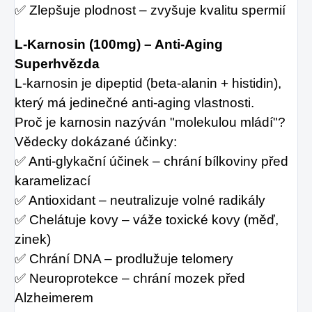
✅ Zlepšuje plodnost – zvyšuje kvalitu spermií
L-Karnosin (100mg) – Anti-Aging
Superhvězda
L-karnosin je dipeptid (beta-alanin + histidin),
který má jedinečné anti-aging vlastnosti.
Proč je karnosin nazýván "molekulou mládí"?
Vědecky dokázané účinky:
✅ Anti-glykační účinek – chrání bílkoviny před
karamelizací
✅ Antioxidant – neutralizuje volné radikály
✅ Chelátuje kovy – váže toxické kovy (měď,
zinek)
✅ Chrání DNA – prodlužuje telomery
✅ Neuroprotekce – chrání mozek před
Alzheimerem