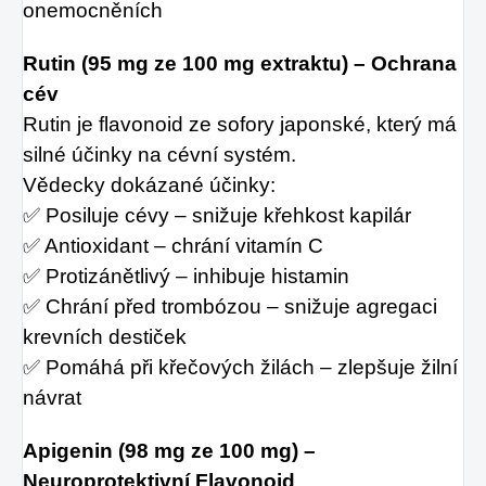
onemocněních
Rutin (95 mg ze 100 mg extraktu) – Ochrana
cév
Rutin je flavonoid ze sofory japonské, který má
silné účinky na cévní systém.
Vědecky dokázané účinky:
✅ Posiluje cévy – snižuje křehkost kapilár
✅ Antioxidant – chrání vitamín C
✅ Protizánětlivý – inhibuje histamin
✅ Chrání před trombózou – snižuje agregaci
krevních destiček
✅ Pomáhá při křečových žilách – zlepšuje žilní
návrat
Apigenin (98 mg ze 100 mg) –
Neuroprotektivní Flavonoid