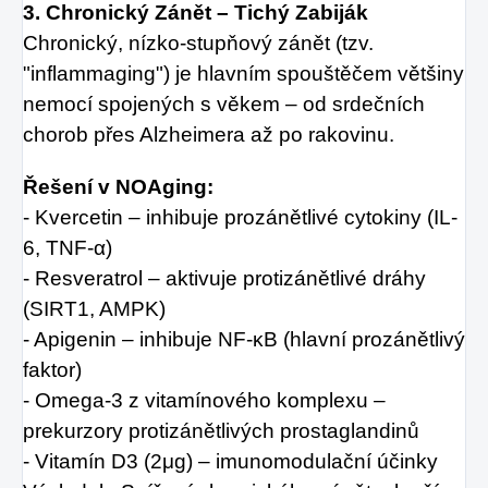
3. Chronický Zánět – Tichý Zabiják
Chronický, nízko-stupňový zánět (tzv.
"inflammaging") je hlavním spouštěčem většiny
nemocí spojených s věkem – od srdečních
chorob přes Alzheimera až po rakovinu.
Řešení v NOAging:
- Kvercetin – inhibuje prozánětlivé cytokiny (IL-
6, TNF-α)
- Resveratrol – aktivuje protizánětlivé dráhy
(SIRT1, AMPK)
- Apigenin – inhibuje NF-κB (hlavní prozánětlivý
faktor)
- Omega-3 z vitamínového komplexu –
prekurzory protizánětlivých prostaglandinů
- Vitamín D3 (2μg) – imunomodulační účinky