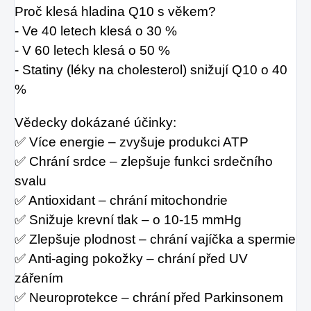
Proč klesá hladina Q10 s věkem?
- Ve 40 letech klesá o 30 %
- V 60 letech klesá o 50 %
- Statiny (léky na cholesterol) snižují Q10 o 40
%
Vědecky dokázané účinky:
✅ Více energie – zvyšuje produkci ATP
✅ Chrání srdce – zlepšuje funkci srdečního
svalu
✅ Antioxidant – chrání mitochondrie
✅ Snižuje krevní tlak – o 10-15 mmHg
✅ Zlepšuje plodnost – chrání vajíčka a spermie
✅ Anti-aging pokožky – chrání před UV
zářením
✅ Neuroprotekce – chrání před Parkinsonem