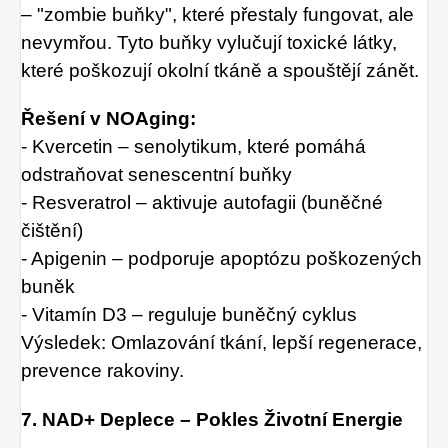
– "zombie buňky", které přestaly fungovat, ale
nevymřou. Tyto buňky vylučují toxické látky,
které poškozují okolní tkáně a spouštějí zánět.
Řešení v NOAging:
- Kvercetin – senolytikum, které pomáhá
odstraňovat senescentní buňky
- Resveratrol – aktivuje autofagii (buněčné
čištění)
- Apigenin – podporuje apoptózu poškozených
buněk
- Vitamín D3 – reguluje buněčný cyklus
Výsledek: Omlazování tkání, lepší regenerace,
prevence rakoviny.
7. NAD+ Deplece – Pokles Životní Energie