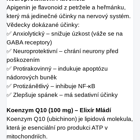
Apigenin je flavonoid z petržele a heřmánku,
který má jedinečné účinky na nervový systém.
Vědecky dokázané účinky:
✅ Anxiolytický – snižuje úzkost (váže se na
GABA receptory)
✅ Neuroprotektivní – chrání neurony před
poškozením
✅ Protirakovinný – indukuje apoptózu
nádorových buněk
✅ Protizánětlivý – inhibuje NF-κB
✅ Zlepšuje spánek – má sedativní účinky
Koenzym Q10 (100 mg) – Elixír Mládí
Koenzym Q10 (ubichinon) je lipidová molekula,
která je esenciální pro produkci ATP v
mitochondriích.