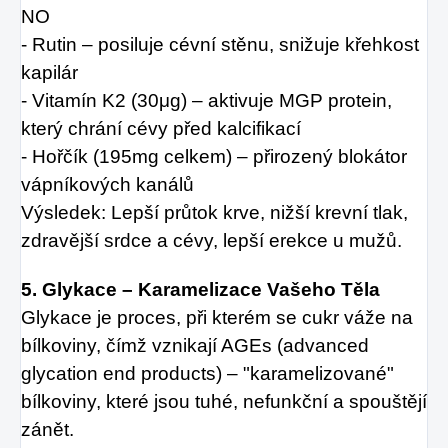
NO
- Rutin – posiluje cévní stěnu, snižuje křehkost
kapilár
- Vitamín K2 (30μg) – aktivuje MGP protein,
který chrání cévy před kalcifikací
- Hořčík (195mg celkem) – přirozený blokátor
vápníkových kanálů
Výsledek: Lepší průtok krve, nižší krevní tlak,
zdravější srdce a cévy, lepší erekce u mužů.
5. Glykace – Karamelizace Vašeho Těla
Glykace je proces, při kterém se cukr váže na
bílkoviny, čímž vznikají AGEs (advanced
glycation end products) – "karamelizované"
bílkoviny, které jsou tuhé, nefunkční a spouštějí
zánět.