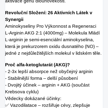
aktivace genů dlouhověkosti.
Revoluční Složení: 26 Aktivních Látek v
Synergii
Aminokyseliny Pro Výkonnost a Regeneraci
L-Arginin AKG 2:1 (4000mg) – Molekula Mládí
L-arginin je semi-esenciální aminokyselina,
která je prekurzorem oxidu dusnatého (NO) –
jedné z nejdůležitějších molekul v lidském těle.
Proč alfa-ketoglutarát (AKG)?
- 2-3x lepší absorpce než obyčejný arginin
- Stabilnější forma – delší působení
- Dvojitý účinek – arginin + AKG (součást
Krebsova cyklu)
Vědecky dokázané účinky:
✅ Vazodilatace – rozšiřuje cévy, zlepšuje