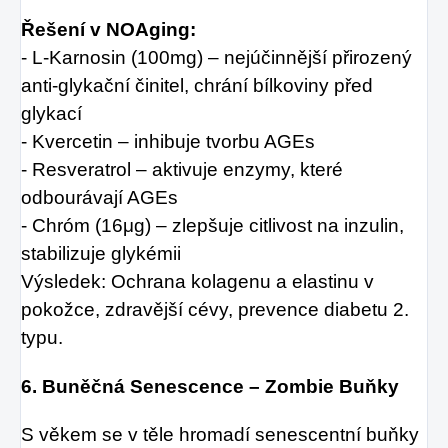
Řešení v NOAging:
- L-Karnosin (100mg) – nejúčinnější přirozený
anti-glykační činitel, chrání bílkoviny před
glykací
- Kvercetin – inhibuje tvorbu AGEs
- Resveratrol – aktivuje enzymy, které
odbourávají AGEs
- Chróm (16μg) – zlepšuje citlivost na inzulin,
stabilizuje glykémii
Výsledek: Ochrana kolagenu a elastinu v
pokožce, zdravější cévy, prevence diabetu 2.
typu.
6. Buněčná Senescence – Zombie Buňky
S věkem se v těle hromadí senescentní buňky