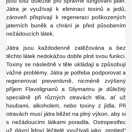
jsou totiž důležité pro správné fungování jater.
Játra je využívají k eliminaci toxinů a jedů,
zároveň přispívají k regeneraci poškozených
jaterních buněk a chrání je před působením
nežádoucích látek.
Játra jsou každodenně zatěžována a bez
těchto látek nedokážou dobře plnit svou funkci.
Toxiny se následně v těle ukládají a způsobují
vážné problémy. Játra je potřeba podporovat a
regenerovat preventivně, nicméně zvýšený
příjem Flavolignanů a Silymarinu je důležitý
speciálně při různých otravách těla, ať už
houbami, alkoholem, nebo toxiny z jídla. Při
otravách musí játra běžet na plný výkon, aby si
s nežádoucími látkami poradila. Ostropestřec
už dávní lidoví léčitelé využívali jako „protijed“