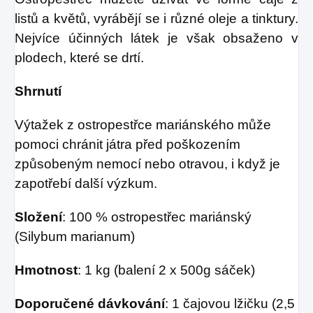
listů a květů, vyrábějí se i různé oleje a tinktury.
Nejvíce účinných látek je však obsaženo v
plodech, které se drtí.
Shrnutí
Výtažek z ostropestřce mariánského může
pomoci chránit játra před poškozením
způsobeným nemocí nebo otravou, i když je
zapotřebí další výzkum.
Složení
: 100 % ostropestřec mariánský
(Silybum marianum)
Hmotnost
: 1 kg (balení 2 x 500g sáček)
Doporučené dávkování
: 1 čajovou lžičku (2,5