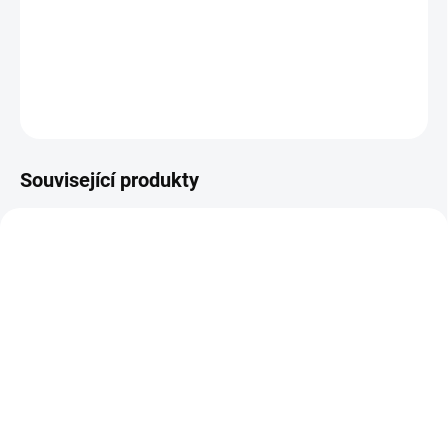
produkci mateřského mléka.
DETAILNÍ INFORMACE
ZEPTAT SE
HLÍDAT
Související produkty
VÍCE ZA MÉNĚ
VÍCE ZA MÉNĚ
0319
AT210
SKLADEM
(>5 KS)
SKLADEM
(>5 KS)
Altevita BIO Indické
Altevita ČERNUŠKA
psyllium, vláknina 100 g