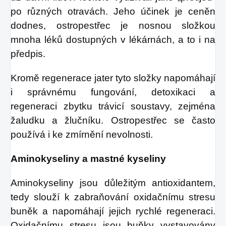
po různých otravách. Jeho účinek je ceněn
dodnes, ostropestřec je nosnou složkou
mnoha léků dostupných v lékárnách, a to i na
předpis.
Kromě regenerace jater tyto složky napomáhají
i správnému fungování, detoxikaci a
regeneraci zbytku trávicí soustavy, zejména
žaludku a žlučníku. Ostropestřec se často
používá i ke zmírnění nevolnosti.
Aminokyseliny a mastné kyseliny
Aminokyseliny jsou důležitým antioxidantem,
tedy slouží k zabraňování oxidačnímu stresu
buněk a napomáhají jejich rychlé regeneraci.
Oxidačnímu stresu jsou buňky vystavovány