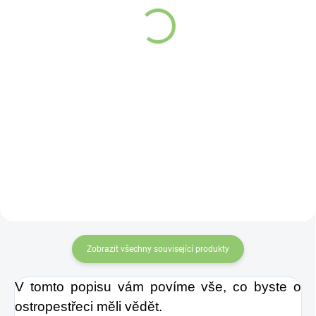
SETÁ - Nigella sativa
90,69 Kč
250g
179,95 Kč
Do košíku
Do košíku
Přírodní
produkt
čistě rostlinného
Černucha setá
,
původu
získaný
ze
latinsky Nigella
semen jitrocele
sativa, se na
indického
(Plantago
Slovensku obvykle
ovata) slouží k
nazývá také
pročištění celého
Černuška setá,
těla, zejména trávicí
Černucha setá, nebo
soustavy.
Zobrazit všechny související produkty
Černý sezam.
V tomto popisu vám povíme vše, co byste o
ostropestřeci měli vědět.