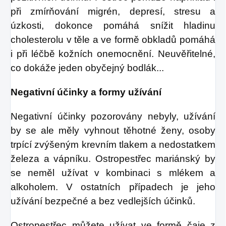
při zmírňování migrén, depresí, stresu a
úzkosti, dokonce pomáhá snížit hladinu
cholesterolu v těle a ve formě obkladů pomáhá
i při léčbě kožních onemocnění. Neuvěřitelné,
co dokáže jeden obyčejný bodlák...
Negativní účinky a formy užívání
Negativní účinky pozorovány nebyly, užívání
by se ale měly vyhnout těhotné ženy, osoby
trpící zvýšeným krevním tlakem a nedostatkem
železa a vápníku. Ostropestřec mariánský by
se neměl užívat v kombinaci s mlékem a
alkoholem. V ostatních případech je jeho
užívání bezpečné a bez vedlejších účinků.
Ostropestřec můžete užívat ve formě čaje z