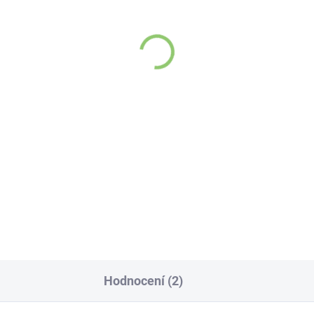
VYPREDANÉ
Charlie's Organics syc
evita repelentní svíčka
pitná voda s maracujo
0 hodin 170 g
šťávou 330 ml
1,09 Kč
35,22 Kč
Detail
Detai
elentní směs vhodná k
Zažijte pravou
ití na balkoně či terase
osvěžující chuť s
em letních měsíců. Pečlivě
íchaná směs olejů odpuzuje
Charlie's Organics. T
ěrný hmyz.
perlivá voda s přírodn
maracujovou šťávou 
vyrobena z BIO
certifikovaných přísa
Hodnocení (2)
Je skvělá k uhašení