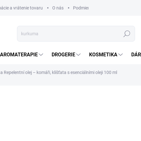
ácie a vrátenie tovaru
O nás
Podmienky ochrany osobných úda
Hledat
AROMATERAPIE
DROGERIE
KOSMETIKA
DÁR
ta Repelentní olej – komáři, klíšťata s esenciálními oleji 100 ml
267,08 Kč
217,14 Kč bez DPH
Měrná
SKLADEM
(>5 KS)
cena: