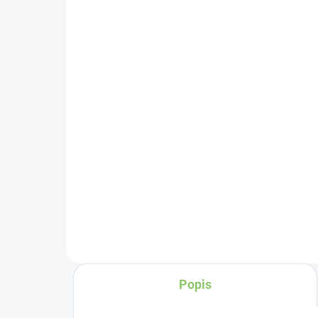
(>5 KS)
Alt
Altevita Kuličkové pero z
– 4
recyklovaného papíru 1
ks
32
21,49 Kč
Do košíku
Rep
použ
běh
nam
dot
Popis