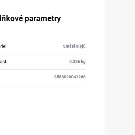
lňkové parametry
rie
:
Směsi olejů
ost
:
0.236 kg
8586020041268