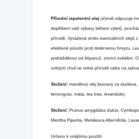
Přírodní repelentní olej
účinně odpuzuje hmyz
doplňkem vaší výbavy během výletů, procházek
přírodě. Vyvážená směs esenciálních olejů z 
efektivně působí proti dotěrnému hmyzu. Le
podrážděnou od štípanců, zmírní svědění. O
volných chvil ve volné přírodě nebo na zahra
Složení:
mandlový olej lisovaný za studena, 
lemongras, máta, tea tree, levandule).
Složení:
Prunus amygdalus dulcis, Cymbopo
Mentha Piperita, Melaleuca Alternifolia, Lava
Určeno k vnějšímu použití.