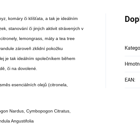
žízně nebo jen jako
osvěžení v těchto
Dop
, komáry či klíšťata, a tak je ideálním
parných dnech.
, stanování či jiných aktivit strávených v
citronely, lemongrass, máty a tea tree
Katego
vandule zároveň zklidní pokožku
lej je tak ideálním společníkem během
Hmotn
dě, či na dovolené.
EAN
:
směs esenciálních olejů (citronela,
gon Nardus, Cymbopogon Citratus,
ndula Angustifolia