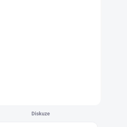
(4 KS)
ená
Dabur Multivitaminový
vou
regenerační vlasový
kondicionér s černuchou
setou 200 ml
144,13 Kč
l
Do košíku
Úžasné vlastnosti
semen černuchy seté
ato
znali již ve starověkém
í
Egyptě.
je
d.
Diskuze