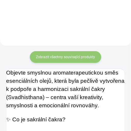
osvěžující chuť s
vůně
pomáhají vyčistit vzduch a
Charlie's Organics.
podporují imunitu
.
Tato perlivá voda s
přírodní
maracujovou šťávou
je vyrobena z BIO
certifikovaných
Zobrazit všechny související produkty
přísad. Je skvělá k
Objevte smyslnou aromaterapeutickou směs
uhašení žízně nebo
esenciálních olejů, která byla pečlivě vytvořena
jen jako osvěžení v
k podpoře a harmonizaci sakrální čakry
těchto parných
(Svadhisthana) – centra vaší kreativity,
dnech.
smyslnosti a emocionální rovnováhy.
✨ Co je sakrální čakra?