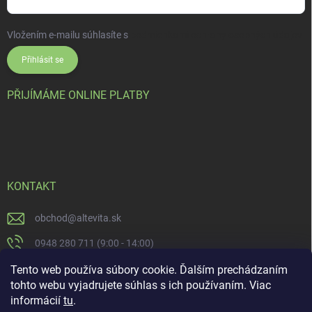
Vložením e-mailu súhlasíte s
podmienkami ochrany osobných údajov
Přihlásit se
PŘIJÍMÁME ONLINE PLATBY
KONTAKT
obchod
@
altevita.sk
0948 280 711 (9:00 - 14:00)
Altevita.sk
Tento web používa súbory cookie. Ďalším prechádzaním
tohto webu vyjadrujete súhlas s ich používaním. Viac
altevita
informácií
tu
.