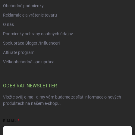
Obchodné podmienky
Reklamácie a vrátenie tovaru
O nás
Podmienky ochrany osobných údajov
Spolupráca Blogeri/Influenceri
Affiliate program
Veľkoobchodná spolupráca
ODEBÍRAT NEWSLETTER
Vložte svůj e-mail a my vám budeme zasílat informace o nových
produktech na našem e-shopu.
E-MAIL