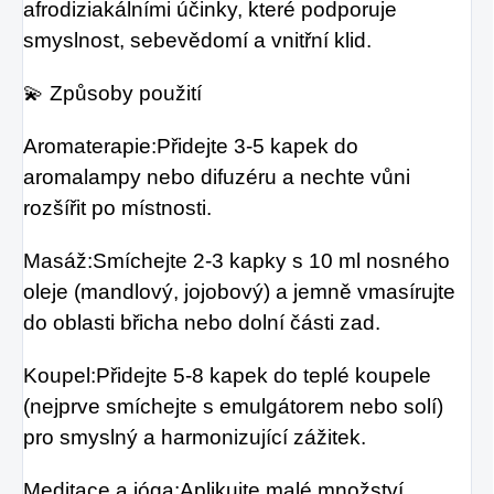
afrodiziakálními účinky, které podporuje
smyslnost, sebevědomí a vnitřní klid.
💫 Způsoby použití
Aromaterapie:Přidejte 3-5 kapek do
aromalampy nebo difuzéru a nechte vůni
rozšířit po místnosti.
Masáž:Smíchejte 2-3 kapky s 10 ml nosného
oleje (mandlový, jojobový) a jemně vmasírujte
do oblasti břicha nebo dolní části zad.
Koupel:Přidejte 5-8 kapek do teplé koupele
(nejprve smíchejte s emulgátorem nebo solí)
pro smyslný a harmonizující zážitek.
Meditace a jóga:Aplikujte malé množství