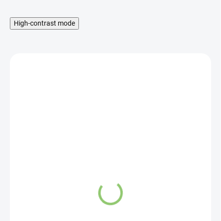
High-contrast mode
MNOŽSTEVNÁ ZĽAVA
SKLADOM
Hydro Balance
Strawberry & Kiwi
electrolytes 1 x 4,7g
26 Kč
Do košíku