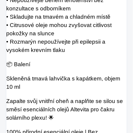
• Nepoužívejte během těhotenství bez
konzultace s odborníkem
• Skladujte na tmavém a chladném místě
• Citrusové oleje mohou zvyšovat citlivost
pokožky na slunce
• Rozmarýn nepoužívejte při epilepsii a
vysokém krevním tlaku
📦 Balení
Skleněná tmavá lahvička s kapátkem, objem
10 ml
Zapalte svůj vnitřní oheň a naplňte se silou se
směsí esenciálních olejů Altevita pro čakru
solárního plexu! 🌟
100% přírodní esenciální oleje | Bez