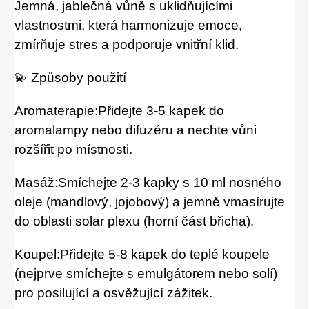
Jemná, jablečná vůně s uklidňujícími
vlastnostmi, která harmonizuje emoce,
zmírňuje stres a podporuje vnitřní klid.
💫 Způsoby použití
Aromaterapie:Přidejte 3-5 kapek do
aromalampy nebo difuzéru a nechte vůni
rozšířit po místnosti.
Masáž:Smíchejte 2-3 kapky s 10 ml nosného
oleje (mandlový, jojobový) a jemně vmasírujte
do oblasti solar plexu (horní část břicha).
Koupel:Přidejte 5-8 kapek do teplé koupele
(nejprve smíchejte s emulgátorem nebo solí)
pro posilující a osvěžující zážitek.