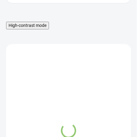
High-contrast mode
MNOŽSTEVNÁ ZĽAVA
SKLADOM
Hydro Balance
Strawberry & Kiwi
electrolytes 1 x 4,7g
26 Kč