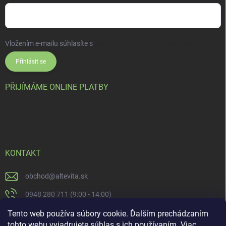
Vložením e-mailu súhlasíte s
podmienkami ochrany osobných údajov
Přihlásit se
PŘIJÍMÁME ONLINE PLATBY
KONTAKT
obchod
@
altevita.sk
0948 280 711 (9:00 - 14:00)
Altevita.sk
Tento web používa súbory cookie. Ďalším prechádzaním
tohto webu vyjadrujete súhlas s ich používaním. Viac