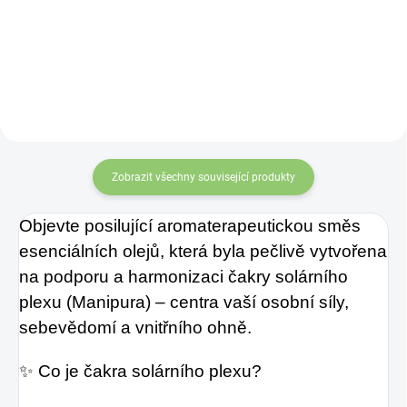
osvěžující chuť s
vůně
pomáhají vyčistit vzduch a
Charlie's Organics.
podporují imunitu
.
Tato perlivá voda s
přírodní
maracujovou šťávou
je vyrobena z BIO
certifikovaných
Zobrazit všechny související produkty
přísad. Je skvělá k
Objevte posilující aromaterapeutickou směs
uhašení žízně nebo
esenciálních olejů, která byla pečlivě vytvořena
jen jako osvěžení v
na podporu a harmonizaci čakry solárního
těchto parných
plexu (Manipura) – centra vaší osobní síly,
dnech.
sebevědomí a vnitřního ohně.
✨ Co je čakra solárního plexu?