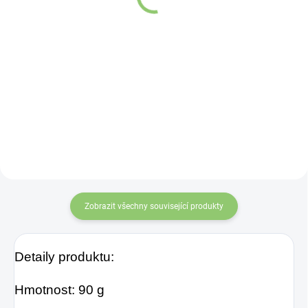
21,44 Kč
Detail
Do košíku
Čínské mince
svázané
červenou šňůrkou
symbolizují
nevyčerpatelný zdroj
příjmů a vytvářejí příznivé
vibrace pro finanční
stabilitu. Účinek mincí
zvyšuje „nekonečný uzel
štěstí“ na konci šňůrky.
Zobrazit všechny související produkty
Můžete je nosit v aktovce,
kabelce nebo je můžete
zavěsit v bytě nebo na
Detaily produktu:
pracovišti.
Hmotnost: 90 g