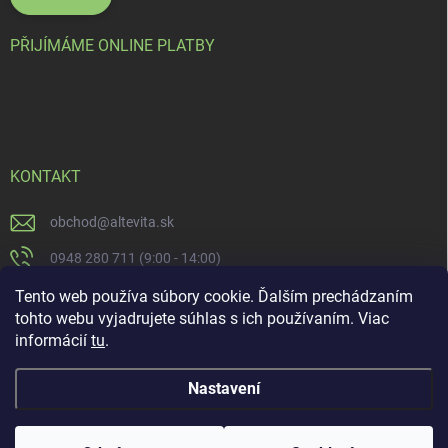
PŘIJÍMÁME ONLINE PLATBY
KONTAKT
obchod
@
altevita.sk
0948 280 711 (9:00 - 14:00)
Altevita.sk
Tento web používa súbory cookie. Ďalším prechádzaním
tohto webu vyjadrujete súhlas s ich používaním. Viac
altevita
informácií
tu
.
Nastavení
Copyright 2026
Altevita.sk - life - health - beauty
. Všechna práva vyhrazena.
Upravit nastavení cookies