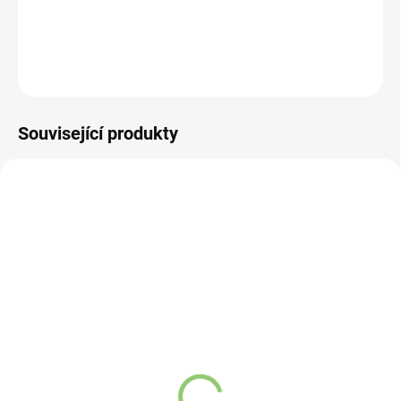
DETAILNÍ INFORMACE
ZEPTAT SE
HLÍDAT
Související produkty
VÍCE ZA MÉNĚ
VÍCE ZA MÉNĚ
9541
9122
SKLADEM
VYPREDANÉ
(>5 KS)
Závěsný talisman – 3
Altevita Kuličkové pero z
čínské mince 1 kus
recyklovaného papíru 1
105,71 Kč
ks