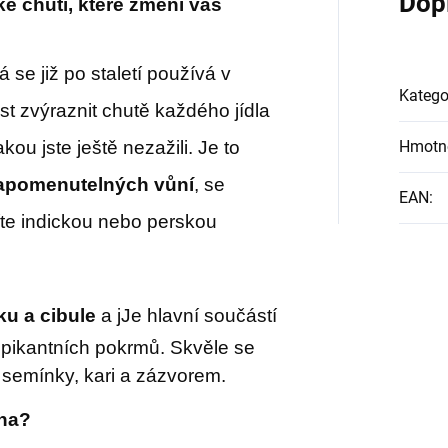
Dop
ké chuti, které změní váš
á se již po staletí používá v
Katego
t zvýraznit chutě každého jídla
kou jste ještě nezažili.
Je to
Hmotn
zapomenutelných vůní
, se
EAN
:
íte indickou nebo perskou
u a cibule
a j
Je hlavní součástí
h pikantních pokrmů. Skvěle se
semínky, kari a zázvorem.
na?