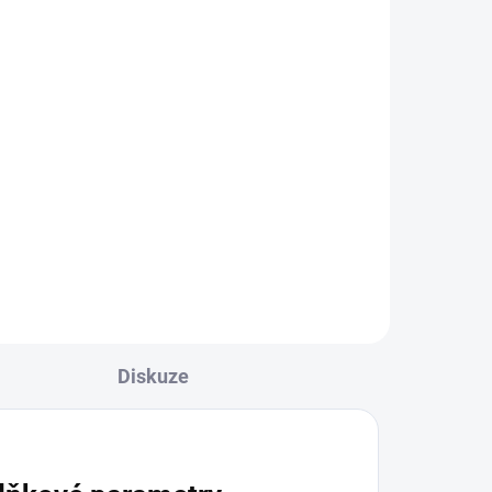
ou
239,03 Kč
Do košíku
Velmi atraktivní kámen
vybarvený do sytého
špenátově zeleného odstínu,
é
vzácně se objevuje i v bílé
ém
variantě.
Diskuze