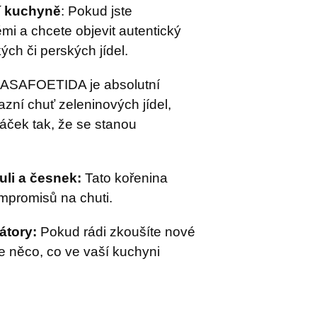
í kuchyně
: Pokud jste
mi a chcete objevit autentický
ých či perských jídel.
ASAFOETIDA je absolutní
zní chuť zeleninových jídel,
máček tak, že se stanou
buli a česnek:
Tato kořenina
ompromisů na chuti.
átory:
Pokud rádi zkoušíte nové
 něco, co ve vaší kuchyni