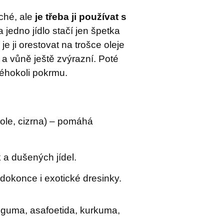
ché, ale
je třeba ji používat s
na jedno jídlo stačí jen špetka
je ji orestovat na trošce oleje
 a vůně ještě zvýrazní. Poté
éhokoli pokrmu.
zole, cizrna) – pomáhá
a dušených jídel.
a dokonce i exotické dresinky.
 guma, asafoetida, kurkuma,