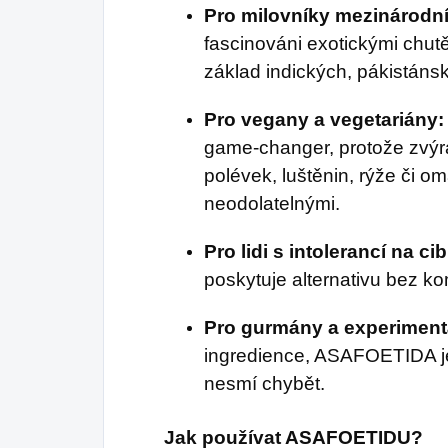
Pro milovníky mezinárodn
fascinováni exotickými chutě
základ indických, pákistánsk
Pro vegany a vegetariány:
game-changer, protože zvýra
polévek, luštěnin, rýže či o
neodolatelnými.
Pro lidi s intolerancí na ci
poskytuje alternativu bez k
Pro gurmány a experiment
ingredience, ASAFOETIDA je
nesmí chybět.
Jak používat ASAFOETIDU?