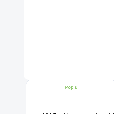
sůl jemná v solničce 200
54
g
101,05 Kč
Do košíku
Ga
úž
Objevte sílu a čistotu
sm
přírody s Altevita
vý
keltskou solí jemnou –
ma
vaším novým
ka
nenahraditelným
pa
pomocníkem v kuchyni!
ap
Popis