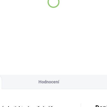
,57 Kč
kondicionér s černuch
setou 200 ml
144,13 Kč
Do košíku
Do košíku
ram masala je
asná
aromatická
Úžasné vlastnosti
ěs koření
z Indie,
je
semen černuchy set
borná na mleté
znali již ve starověk
so,
musaku,
Egyptě.
rbanátky, na domácí
štiku, sekanou
od.
Hodnocení