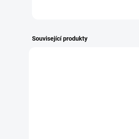
Související produkty
VÍCE ZA MÉNĚ
VÍCE Z
11478
SKLADEM
(>5 KS)
Altevita Keltská mořská
TR