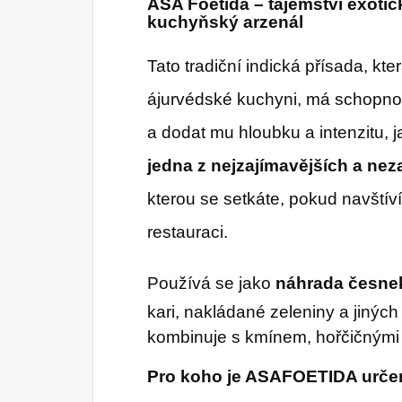
ASA Foetida – tajemství exotic
kuchyňský arzenál
Tato tradiční indická přísada, kter
ájurvédské kuchyni, má schopnos
a dodat mu hloubku a intenzitu, ja
jedna z nejzajímavějších a ne
kterou se setkáte, pokud navštív
restauraci.
Používá se jako
náhrada česnek
kari, nakládané zeleniny a jinýc
kombinuje s kmínem, hořčičnými 
Pro koho je ASAFOETIDA urče