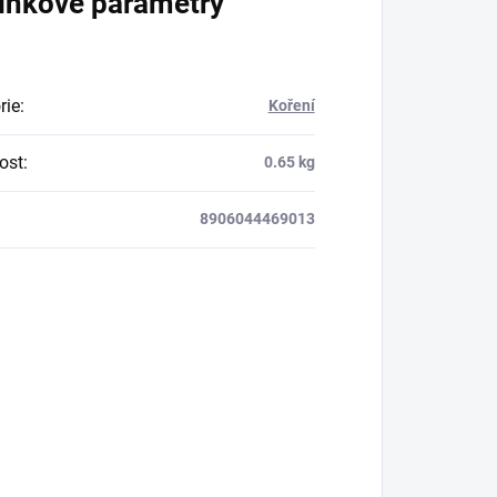
lňkové parametry
rie
:
Koření
ost
:
0.65 kg
8906044469013