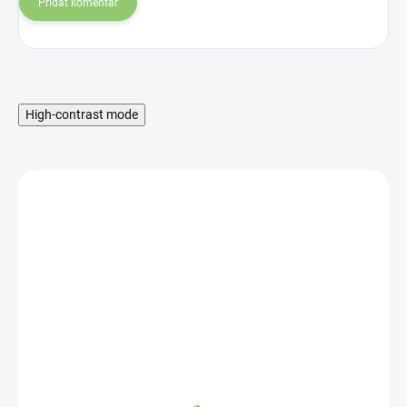
Přidat komentář
High-contrast mode
MNOŽSTEVNÁ ZĽAVA
SKLADOM
Hydro Balance
Strawberry & Kiwi