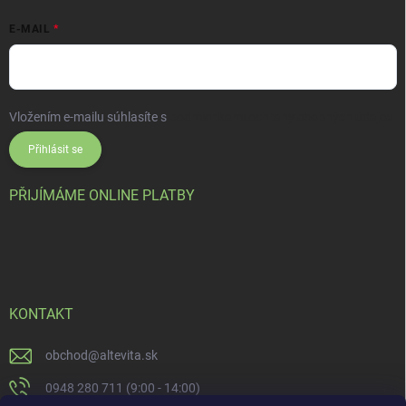
E-MAIL
Vložením e-mailu súhlasíte s
podmienkami ochrany osobných údajov
Přihlásit se
PŘIJÍMÁME ONLINE PLATBY
KONTAKT
obchod
@
altevita.sk
0948 280 711 (9:00 - 14:00)