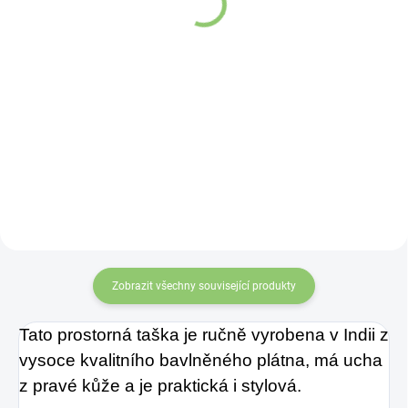
691,72 Kč
201,43 Kč
Do košíku
Do košíku
Přijměte harmonii a
Pociťte teplo
univerzální náklonnosti
styl s taškou
s bavlněnou taškou na
Mandala.
tarotové karty "I Am
Rare".
Zobrazit všechny související produkty
Tato prostorná taška je ručně vyrobena v Indii z
vysoce kvalitního bavlněného plátna, má ucha
z pravé kůže a je praktická i stylová.