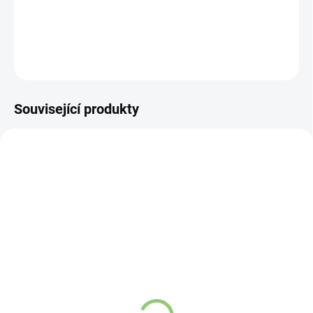
DETAILNÍ INFORMACE
ZEPTAT SE
HLÍDAT
Související produkty
VÍCE ZA MÉNĚ
VÍCE ZA MÉNĚ
12425
19243
SKLADEM
SKLADEM
(4 KS)
(4 KS)
AWM Přírodní taška s
Nákupní taška Hop Hare
koženými uchy -
- I am Rare - 10oz
Mandala 1 ks
Bavlněné plátno 1 ks