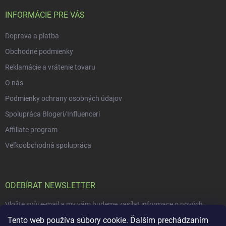
t
í
INFORMÁCIE PRE VÁS
Doprava a platba
Obchodné podmienky
Reklamácie a vrátenie tovaru
O nás
Podmienky ochrany osobných údajov
Spolupráca Blogeri/Influenceri
Affiliate program
Veľkoobchodná spolupráca
ODEBÍRAT NEWSLETTER
Vložte svůj e-mail a my vám budeme zasílat informace o nových
produktech na našem e-shopu.
Tento web používa súbory cookie. Ďalším prechádzaním