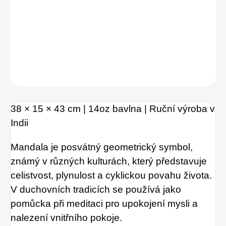
potiskem zlaté mandalové spirály, inspirované
tradičním sanskrtským uměním.
DETAILNÍ INFORMACE
ZEPTAT SE
HLÍDAT
38 × 15 × 43 cm | 14oz bavlna | Ruční výroba v
Indii
Mandala je posvátný geometrický symbol,
známý v různých kulturách, který představuje
celistvost, plynulost a cyklickou povahu života.
V duchovních tradicích se používá jako
pomůcka při meditaci pro upokojení mysli a
nalezení vnitřního pokoje.