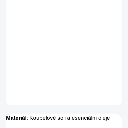
1 ks
211,72 Kč
/ ks
2 ks = sleva 2 %
207,49 Kč
/ ks
3 ks = sleva 4 %
203,25 Kč
/ ks
4 a více ks = sleva 5 %
201,13 Kč
/ ks
Ušetříte
0 Kč
Baker Street Koupelová bomba - vánoční
Cukrová poleva 160 g
DETAILNÍ INFORMACE
ZEPTAT SE
HLÍDAT
Materiál
: Koupelové soli a esenciální oleje