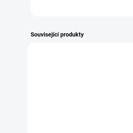
Související produkty
VÍCE ZA MÉNĚ
VÍCE Z
19545
VYPREDANÉ
Charlie's Organics sycená
Alt
pitná voda s maracujovou
3,1
šťávou 330 ml