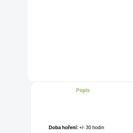
25
35,13 Kč
Detail
Ko
Zažijte pravou
mů
osvěžující chuť s
př
Charlie's Organics. Tato
ch
perlivá voda s přírodní
on
maracujovou šťávou je
cu
vyrobena z BIO
Pa
Popis
certifikovaných přísad.
Je skvělá k uhašení
žízně nebo jen jako
osvěžení v těchto
parných dnech.
Doba hoření:
+/- 30 hodin