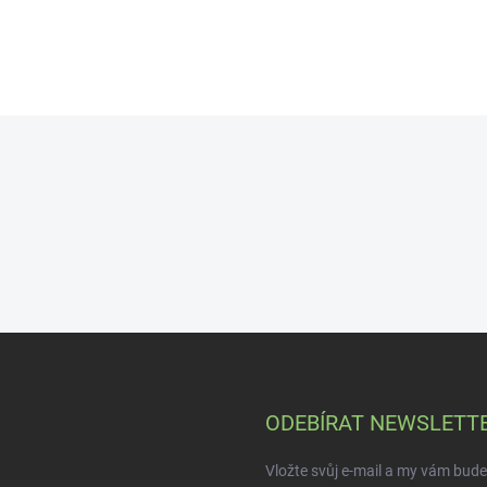
ry!
zeylanicum - verum) prehriev
organizmus, stimuluje krvný
obeh a tým aj činnosť srdca a
dýchanie.
ODEBÍRAT NEWSLETT
Vložte svůj e-mail a my vám bud