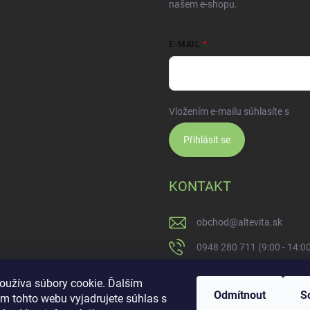
našem e-shopu.
E-MAIL
Vložením e-mailu súhlasíte s
pod
Přihlásit se
KONTAKT
obchod
@
altevita.sk
0948 280 711 (9:00 - 14:0
Altevita.sk
oužíva súbory cookie. Ďalším
Odmítnout
S
m tohto webu vyjadrujete súhlas s
altevita