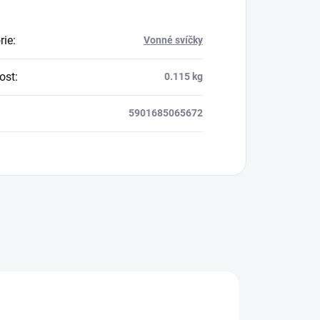
rie
:
Vonné svíčky
ost
:
0.115 kg
5901685065672
MAXIMÁLNA ZĽAVA
10%