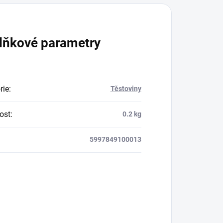
jeho příznivý vliv mohl
být ještě obsáhlejší?
 mu
Díky produktu
lňkové parametry
Superfood Beauty
Collagen
můžete
užívání kolagenu
rie
:
Těstoviny
povýšit na novou
úroveň!
ost
:
0.2 kg
5997849100013