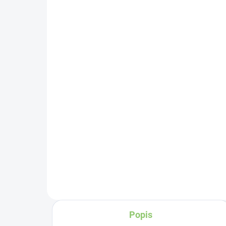
SKLADEM
(>5 KS)
Zá
Altevita Kuličkové pero z
čí
recyklovaného papíru 1
10
ks
21,43 Kč
Do košíku
Čí
č
sym
zd
pří
st
zv
št
Popis
Můž