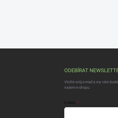
ODEBÍRAT NEWSLETT
Vložte svůj e-mail a my vám bud
našem e-shopu.
E-MAIL