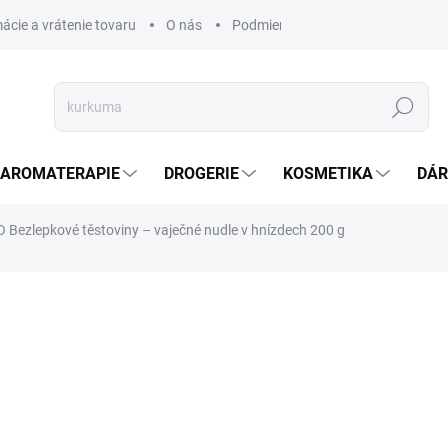
ácie a vrátenie tovaru
O nás
Podmienky ochrany osobných úda
Hledat
AROMATERAPIE
DROGERIE
KOSMETIKA
DÁR
Bezlepkové těstoviny – vaječné nudle v hnízdech 200 g
ní
ZNAČKA:
CORNITO
46,36 Kč
38,96 Kč bez DPH
Měrná
SKLADEM
(>5 KS)
cena: