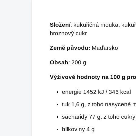
ka
za
pra
Složení
: kukuřičná mouka, kukuř
hroznový cukr
Země původu:
Maďarsko
Obsah
: 200 g
Výživové hodnoty na 100 g pr
energie 1452 kJ / 346 kcal
tuk 1,6 g, z toho nasycené 
sacharidy 77 g, z toho cukry
bílkoviny 4 g