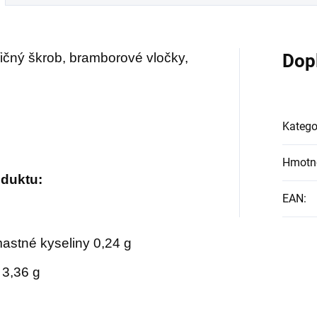
složek, které pročistí
belce nebo je můžete
věsit v bytě nebo na
organismus a dodají
covišti.
původní vitalitu.
ičný škrob, bramborové vločky,
Dop
Katego
Hmotn
oduktu:
EAN
:
mastné kyseliny 0,24 g
 3,36 g