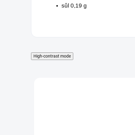
sůl 0,19 g
High-contrast mode
MNOŽSTEVNÁ ZĽAVA