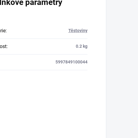
lňkové parametry
rie
:
Těstoviny
ost
:
0.2 kg
5997849100044