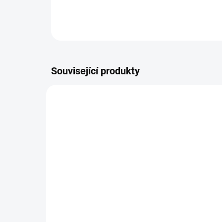
Související produkty
VÍCE ZA MÉNĚ
VÍCE Z
19545
VYPREDANÉ
Charlie's Organics sycená
Da
pitná voda s maracujovou