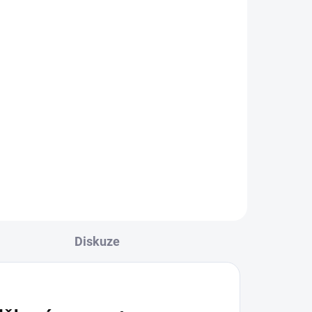
chý
náramek sekaný 1 ks
238,52 Kč
Do košíku
Velmi atraktivní kámen
otem
vybarvený do sytého
u s
špenátově zeleného odstínu,
čně
vzácně se objevuje i v bílé
ie.
variantě.
ní a
ňuje
tíny
Diskuze