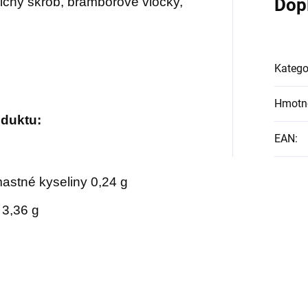
ičný škrob, bramborové vločky,
Dop
Katego
Hmotn
oduktu:
EAN
:
mastné kyseliny 0,24 g
 3,36 g