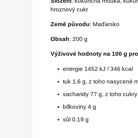
Složení
: kukuřičná mouka, kukuř
parných dnech.
hroznový cukr
Země původu
: Maďarsko
Obsah
: 200 g
Výživové hodnoty na 100 g pr
energie 1452 kJ / 346 kcal
tuk 1,6 g, z toho nasycené 
sacharidy 77 g, z toho cukry
bílkoviny 4 g
sůl 0,19 g