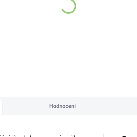
generační vlasový
drahého kamene - plo
ndicionér s černuchou
hrot - amazonit 1 ks
tou 200 ml
3,83 Kč
268 Kč
Do košíku
Do košíku
asné vlastnosti
Přívěsek s plochým hr
z krajkového achát
men černuchy seté
amazonitem.
Ru
li již ve starověkém
vyrobeno v srdci Ind
yptě.
Plochý design, elegant
moderní, krásně zvýraz
živé a energizující ods
Hodnocení
amazonitu.