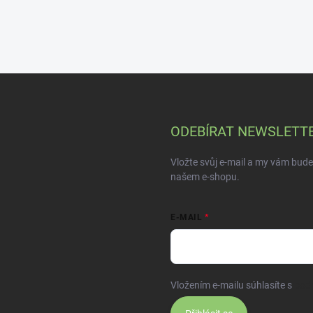
ODEBÍRAT NEWSLETT
Vložte svůj e-mail a my vám bud
našem e-shopu.
E-MAIL
Vložením e-mailu súhlasíte s
pod