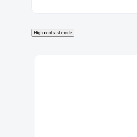
High-contrast mode
MNOŽSTEVNÁ ZĽAVA
SKLADOM
SKLADOM