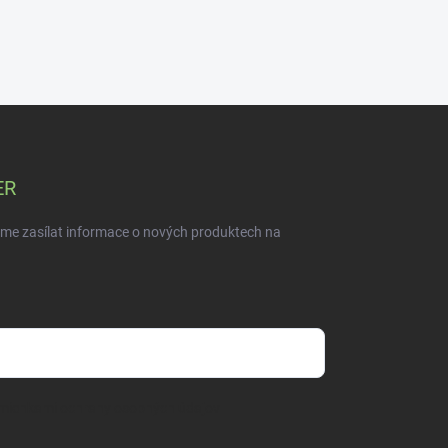
ER
eme zasílat informace o nových produktech na
mienkami ochrany osobných údajov