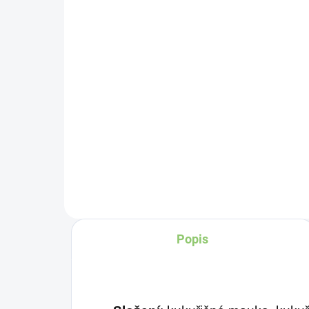
re
šťávou 330 ml
ko
35,15 Kč
se
14
Detail
Zažijte pravou
Úž
osvěžující chuť s
se
Charlie's Organics. Tato
zna
perlivá voda s přírodní
Eg
maracujovou šťávou je
vyrobena z BIO
certifikovaných přísad.
Popis
Je skvělá k uhašení
žízně nebo jen jako
osvěžení v těchto