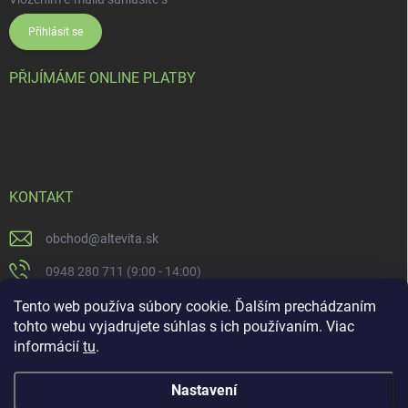
Přihlásit se
PŘIJÍMÁME ONLINE PLATBY
KONTAKT
obchod
@
altevita.sk
0948 280 711 (9:00 - 14:00)
Altevita.sk
Tento web používa súbory cookie. Ďalším prechádzaním
tohto webu vyjadrujete súhlas s ich používaním. Viac
altevita
informácií
tu
.
Nastavení