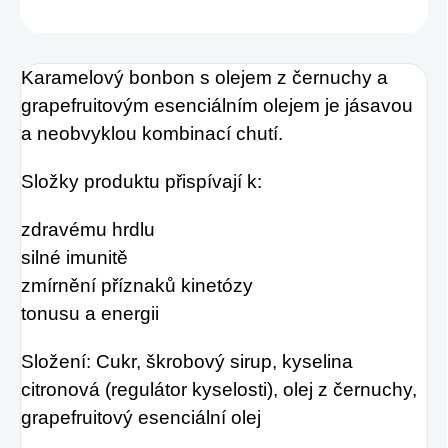
ZEPTAT SE
HLÍDAT
Karamelový bonbon s olejem z černuchy a
grapefruitovým esenciálním olejem je jásavou
a neobvyklou kombinací chutí.
Složky produktu přispívají k:
zdravému hrdlu
silné imunitě
zmírnění příznaků kinetózy
tonusu a energii
Složení: Cukr, škrobový sirup, kyselina
citronová (regulátor kyselosti), olej z černuchy,
grapefruitový esenciální olej