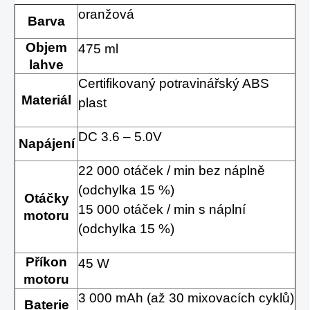
oranžová
Barva
Objem
475 ml
lahve
Certifikovaný potravinářský ABS
Materiál
plast
DC 3.6 – 5.0V
Napájení
22 000 otáček / min bez náplně
(odchylka 15 %)
Otáčky
15 000 otáček / min s náplní
motoru
(odchylka 15 %)
Příkon
45 W
motoru
3 000 mAh (až 30 mixovacích cyklů)
Baterie