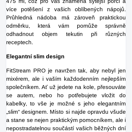
475 ml, což pro vás znamená sytější porci a
více potěšení z vašich oblíbených nápojů.
Průhledná nádoba má zároveň praktickou
odměrku, která vám pomůže správně
odhadnout objem tekutin při různých
receptech.
Elegantní slim design
FitStream PRO je navržen tak, aby nebyl jen
mixérem, ale i vaším každodenním nejlepším
společníkem. Ať už jedete na kole, přesouváte
se autem, nebo ho potřebujete vložit do
kabelky, to vše je možné s jeho elegantním
„slim“ designem. Místo si najde opravdu všude
a stane se nejen praktickým pomocníkem, ale i
nepostradatelnou součástí vašich běžných dní