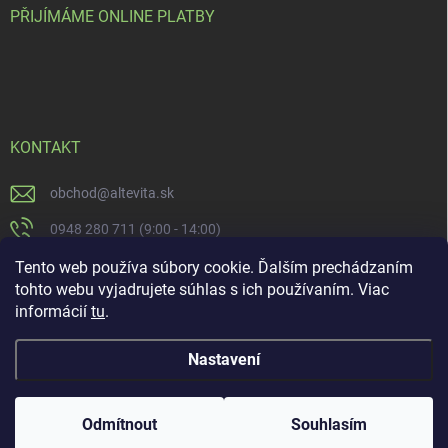
PŘIJÍMÁME ONLINE PLATBY
KONTAKT
obchod
@
altevita.sk
0948 280 711 (9:00 - 14:00)
Altevita.sk
Tento web používa súbory cookie. Ďalším prechádzaním
tohto webu vyjadrujete súhlas s ich používaním. Viac
altevita
informácií
tu
.
Nastavení
Copyright 2026
Altevita.sk - life - health - beauty
. Všechna práva vyhrazena.
Upravit nastavení cookies
Odmítnout
Souhlasím
Vytvořil Shoptet