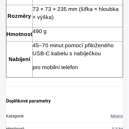
73 × 73 × 235 mm (šířka × hloubka
Rozměry
× výška)
490 g
Hmotnost
45–70 minut pomocí přiloženého
USB-C kabelu s nabíječkou
Nabíjení
pro mobilní telefon
Doplňkové parametry
Kategorie
:
Mixéry
Hmotnost
:
0.5 kg