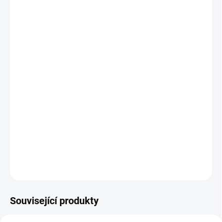
+ Altevita BIO Moringa prášek 90 g
v hodnotě 230,62 Kč
Revoluční FITSTREAM PRO –
nejvýkonnější
přenosný mixér
, který ti změní život! Připraví ti
zdravou snídani, nápoje, svačinu, skvělou
ledovou kávu, míchané nápoje… Ať už
sportuješ, podnikáš, jsi zaneprázdněný rodič,
nebo klidně i všechno současně, oceníš ho
nejen ty, ale i tvoje okolí.
DETAILNÍ INFORMACE
ZEPTAT SE
HLÍDAT
Související produkty