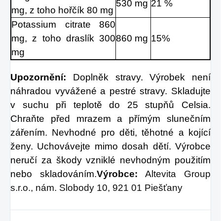
530 mg
21 %
mg, z toho hořčík 80 mg
Potassium citrate 860 
mg, z toho draslík 300 
860 mg
15%
mg
Upozornění: 
Doplněk stravy. Výrobek není 
náhradou vyvážené a pestré stravy. Skladujte 
v suchu při teplotě do 25 stupňů Celsia. 
Chraňte před mrazem a přímým slunečním 
zářením. Nevhodné pro děti, těhotné a kojící 
ženy. Uchovávejte mimo dosah dětí. Výrobce 
neručí za škody vzniklé nevhodným použitím 
nebo skladováním.
Výrobce:
 Altevita Group 
s.r.o., nám. Slobody 10, 921 01 Piešťany