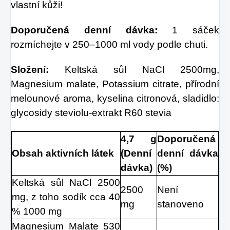
vlastní kůži!
Doporučená denní dávka:
 1 sáček 
rozmíchejte v 250–1000 ml vody podle chuti.
Složení:
 Keltská sůl NaCl 2500mg, 
Magnesium malate, Potassium citrate, přírodní 
melounové aroma, kyselina citronová, sladidlo: 
glycosidy steviolu-extrakt R60 stevia
4,7 g 
Doporučená 
Obsah aktivních látek
(Denní 
denní dávka 
dávka)
(%)
Keltská sůl NaCl 2500 
2500 
Není 
mg, z toho sodík cca 40 
mg
stanoveno
% 1000 mg
Magnesium Malate 530 