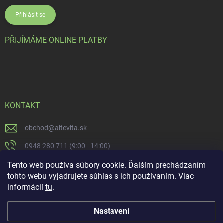
Přihlásit se
PŘIJÍMÁME ONLINE PLATBY
KONTAKT
obchod
@
altevita.sk
0948 280 711 (9:00 - 14:00)
Altevita.sk
Tento web používa súbory cookie. Ďalším prechádzaním
tohto webu vyjadrujete súhlas s ich používaním. Viac
altevita
informácií
tu
.
Nastavení