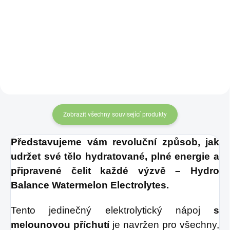
Představujeme
Bylinný
prospěšných látek
Čajník,
trendový doplněk
pro ZDRAVÍ VAŠICH
do sbírky vašeho
NERVŮ. Obsahuje
domova.
tu nejlepší možnou
kombinaci vitamínů
pro podporu nervů.
Přispívá k optimální
Zobrazit všechny související produkty
funkci a regeneraci
nervů.
Představujeme vám revoluční způsob, jak 
udržet své tělo hydratované, plné energie a 
připravené čelit každé výzvě – Hydro 
Balance Watermelon Electrolytes.
Tento jedinečný elektrolytický nápoj 
s 
melounovou příchutí
 je navržen pro všechny, 