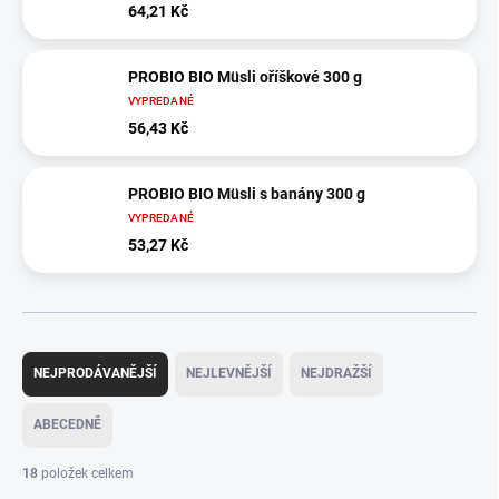
64,21 Kč
PROBIO BIO Müsli oříškové 300 g
VYPREDANÉ
56,43 Kč
PROBIO BIO Müsli s banány 300 g
VYPREDANÉ
53,27 Kč
Ř
a
NEJPRODÁVANĚJŠÍ
NEJLEVNĚJŠÍ
NEJDRAŽŠÍ
z
e
ABECEDNĚ
n
í
18
položek celkem
p