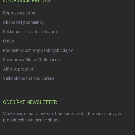
í
INFORMÁCIE PRE VÁS
v
ý
Doprava a platba
p
i
Obchodné podmienky
s
u
Reklamácie a vrátenie tovaru
O nás
Podmienky ochrany osobných údajov
Spolupráca Blogeri/Influenceri
Affiliate program
Veľkoobchodná spolupráca
ODEBÍRAT NEWSLETTER
Vložte svůj e-mail a my vám budeme zasílat informace o nových
produktech na našem e-shopu.