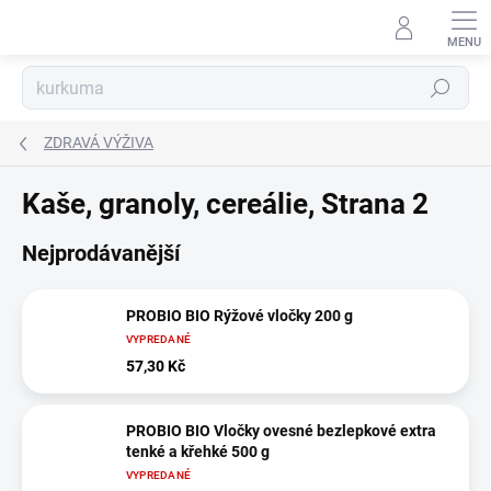
Přejít
na
obsah
Hledat
ZDRAVÁ VÝŽIVA
Kaše, granoly, cereálie
, Strana 2
Nejprodávanější
PROBIO BIO Rýžové vločky 200 g
VYPREDANÉ
57,30 Kč
PROBIO BIO Vločky ovesné bezlepkové extra
tenké a křehké 500 g
VYPREDANÉ