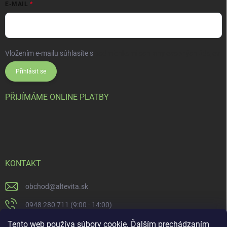
E-MAIL
Vložením e-mailu súhlasíte s
podmienkami ochrany osobných údajov
Přihlásit se
PŘIJÍMÁME ONLINE PLATBY
KONTAKT
obchod
@
altevita.sk
0948 280 711 (9:00 - 14:00)
Altevita.sk
Tento web používa súbory cookie. Ďalším prechádzaním