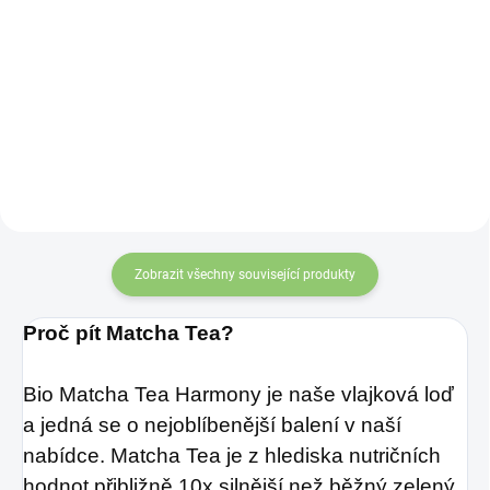
Tato nádherná sada
Vonderweid
příslušenství Matcha
Hericium tinktura bez
obsahuje vše, co
potřebujete pro přípravu
alkoholu 100 ml –
Matcha doma i v práci.
Revoluční péče o
vaše zdraví
Zobrazit všechny související produkty
Proč pít Matcha Tea?
Bio Matcha Tea Harmony je naše vlajková loď
a jedná se o nejoblíbenější balení v naší
nabídce.
Matcha Tea je z hlediska nutričních
hodnot přibližně 10x silnější než běžný zelený