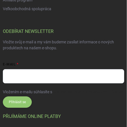
Affiliate program
Veľkoobchodná spolupráca
ODEBÍRAT NEWSLETTER
Vložte svůj e-mail a my vám budeme zasílat informace o nových
produktech na našem e-shopu.
E-MAIL
Vložením e-mailu súhlasíte s
podmienkami ochrany osobných údajov
Přihlásit se
PŘIJÍMÁME ONLINE PLATBY