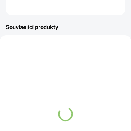
ZEPTAT SE
HLÍDAT
Související produkty
VÍCE ZA MÉNĚ
VÍCE ZA MÉNĚ
11078
19512
SKLADEM
SKLADEM
(>5 KS)
(>5 KS)
Tea Soul 3dílná sada
Vonderweid Hericium
Matcha 1 balení
tinktura bez alkoholu
100 ml
601,45 Kč
443,97 Kč
Do košíku
Do košíku