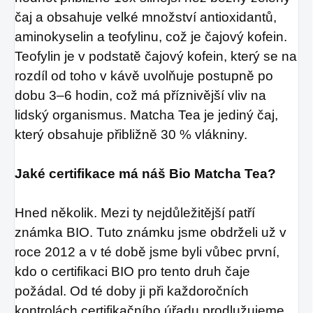
čaj a obsahuje velké množství antioxidantů,
aminokyselin a teofylinu, což je čajový kofein.
Teofylin je v podstatě čajový kofein, který se na
rozdíl od toho v kávě uvolňuje postupně po
dobu 3–6 hodin, což má příznivější vliv na
lidský organismus.
Matcha Tea je jediný čaj,
který obsahuje přibližně 30 % vlákniny.
Jaké certifikace má náš Bio Matcha Tea?
Hned několik.
Mezi ty nejdůležitější patří
známka BIO.
Tuto známku jsme obdrželi už v
roce 2012 a v té době jsme byli vůbec první,
kdo o certifikaci BIO pro tento druh čaje
požádal.
Od té doby ji při každoročních
kontrolách certifikačního úřadu prodlužujeme.