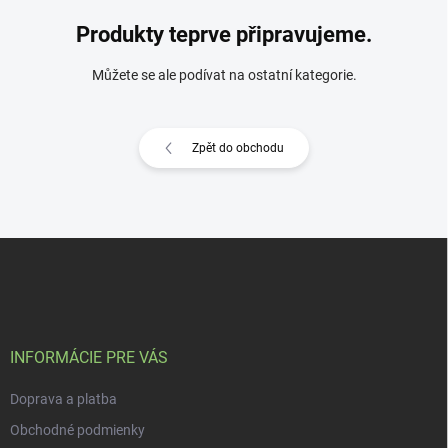
Produkty teprve připravujeme.
Můžete se ale podívat na ostatní kategorie.
Zpět do obchodu
Z
á
p
a
t
í
INFORMÁCIE PRE VÁS
Doprava a platba
Obchodné podmienky