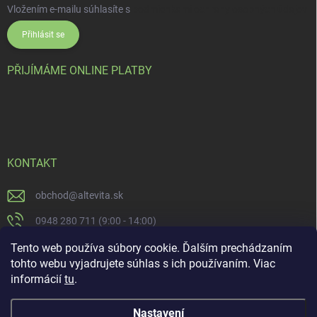
Vložením e-mailu súhlasíte s
podmienkami ochrany osobných údajov
Přihlásit se
PŘIJÍMÁME ONLINE PLATBY
KONTAKT
obchod
@
altevita.sk
0948 280 711 (9:00 - 14:00)
Altevita.sk
Tento web používa súbory cookie. Ďalším prechádzaním
tohto webu vyjadrujete súhlas s ich používaním. Viac
altevita
informácií
tu
.
Nastavení