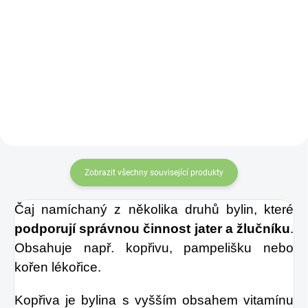
Zažijte pravou
Vonderweid
osvěžující chuť s
PROSTATUR+ na
Charlie's Organics.
prostatu 500 ml –
Tato perlivá voda s
Pečujte o svou
přírodní
prostatu tak, jak si
maracujovou šťávou
zaslouží!
je vyrobena z BIO
certifikovaných
Zobrazit všechny související produkty
přísad. Je skvělá k
Čaj namíchaný z několika druhů bylin, které
uhašení žízně nebo
podporují správnou činnost jater a žlučníku
.
jen jako osvěžení v
Obsahuje např. kopřivu, pampelišku nebo
těchto parných
kořen lékořice.
dnech.
Kopřiva je bylina s vyšším obsahem vitamínu