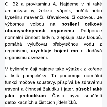
C, B2 a provitaminu A. Najdeme v ní také
aminokyseliny, železo, vápník, hořčík nebo
kyselinu mravenčí, šťavelovou či octovou. Je
výbornou volbou na
posílení celkové
obranyschopnosti organismu
. Podporuje
normální činnost ledvin, zlepšuje stav kloubů,
pomáhá vylučovat přebytečnou vodu z
organismu,
urychluje hojení ran
a dodává
organismu osvěžení.
V bylinném čaji najdete také výtažek z kořene
a listů pampelišky. Ta podporuje normální
funkci močové soustavy, přispívá ke zdravému
trávení a činnosti žaludku i jater,
působí také
jako prebiotikum
. Často bývá součástí
detoxikačních a čisticích jídelníčků.