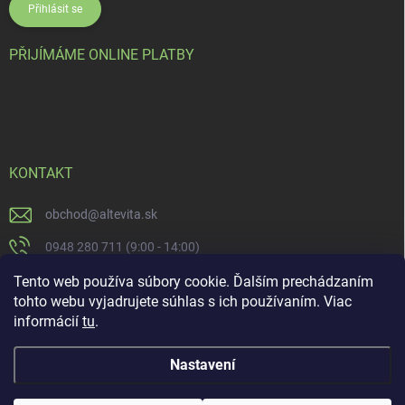
Přihlásit se
PŘIJÍMÁME ONLINE PLATBY
KONTAKT
obchod
@
altevita.sk
0948 280 711 (9:00 - 14:00)
Altevita.sk
Tento web používa súbory cookie. Ďalším prechádzaním
tohto webu vyjadrujete súhlas s ich používaním. Viac
altevita
informácií
tu
.
Nastavení
Copyright 2026
Altevita.sk - life - health - beauty
. Všechna práva vyhrazena.