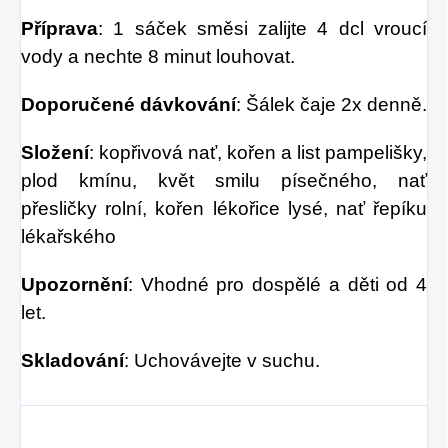
Příprava
: 1 sáček směsi zalijte 4 dcl vroucí
vody a nechte 8 minut louhovat.
Doporučené dávkování
: Šálek čaje 2x denně.
Složení
: kopřivová nať, kořen a list pampelišky,
plod kmínu, květ smilu písečného, nať
přesličky rolní, kořen lékořice lysé, nať řepíku
lékařského
Upozornění
: Vhodné pro dospělé a děti od 4
let.
Skladování
: Uchovávejte v suchu.