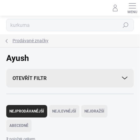
Přejít
na
obsah
Hledat
Prodávané značky
Ayush
OTEVŘÍT FILTR
Ř
a
NEJPRODÁVANĚJŠÍ
NEJLEVNĚJŠÍ
NEJDRAŽŠÍ
z
e
ABECEDNĚ
n
í
2
položek celkem