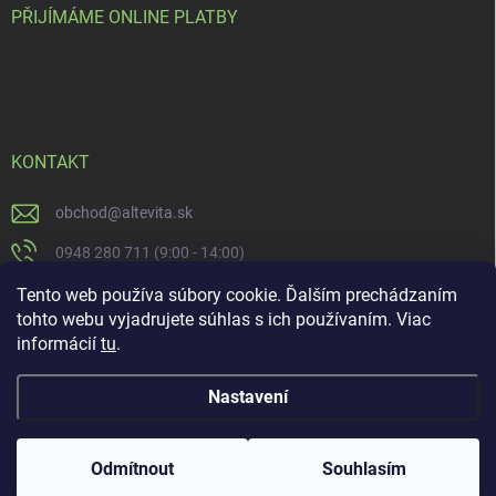
PŘIJÍMÁME ONLINE PLATBY
KONTAKT
obchod
@
altevita.sk
0948 280 711 (9:00 - 14:00)
Altevita.sk
Tento web používa súbory cookie. Ďalším prechádzaním
tohto webu vyjadrujete súhlas s ich používaním. Viac
altevita
informácií
tu
.
Nastavení
Copyright 2026
Altevita.sk - life - health - beauty
. Všechna práva vyhrazena.
Upravit nastavení cookies
Odmítnout
Souhlasím
Vytvořil Shoptet