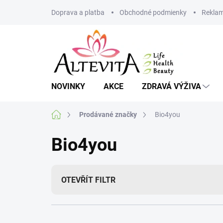
Přejít
Doprava a platba
Obchodné podmienky
Reklam
na
obsah
NOVINKY
AKCE
ZDRAVÁ VÝŽIVA
Domů
Prodávané značky
Bio4you
Bio4you
OTEVŘÍT FILTR
Ř