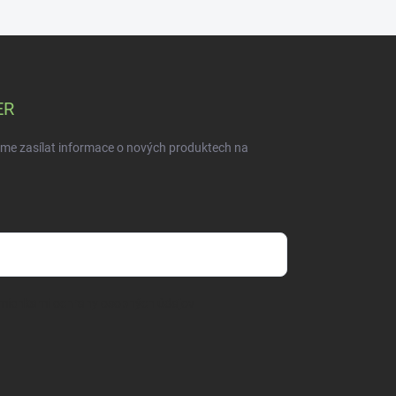
ER
eme zasílat informace o nových produktech na
mienkami ochrany osobných údajov