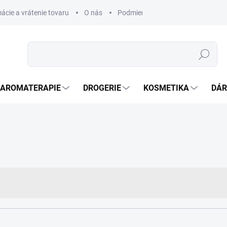
ácie a vrátenie tovaru
O nás
Podmienky ochrany osobných úda
Hledat
AROMATERAPIE
DROGERIE
KOSMETIKA
DÁR