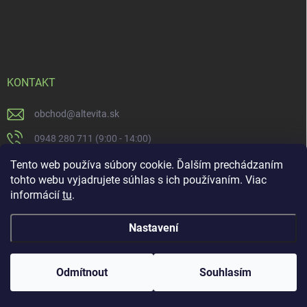
KONTAKT
obchod
@
altevita.sk
0948 280 711 (9:00 - 14:00)
Altevita.sk
Tento web používa súbory cookie. Ďalším prechádzaním
tohto webu vyjadrujete súhlas s ich používaním. Viac
altevita
informácií
tu
.
Nastavení
Copyright 2026
Altevita.sk - life - health - beauty
. Všechna práva vyhrazena.
Upravit nastavení cookies
Odmítnout
Souhlasím
Vytvořil Shoptet