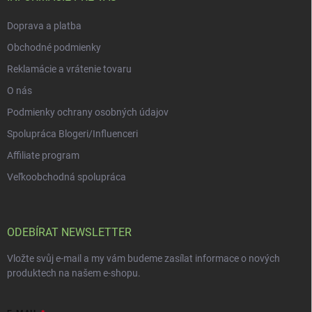
k
y
Doprava a platba
v
ý
Obchodné podmienky
p
i
Reklamácie a vrátenie tovaru
s
O nás
u
Podmienky ochrany osobných údajov
Spolupráca Blogeri/Influenceri
Affiliate program
Veľkoobchodná spolupráca
ODEBÍRAT NEWSLETTER
Vložte svůj e-mail a my vám budeme zasílat informace o nových
produktech na našem e-shopu.