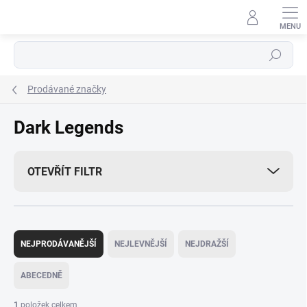
Přejít
na
obsah
Hledat
Prodávané značky
Dark Legends
OTEVŘÍT FILTR
Ř
a
NEJPRODÁVANĚJŠÍ
NEJLEVNĚJŠÍ
NEJDRAŽŠÍ
z
e
ABECEDNĚ
n
í
1
položek celkem