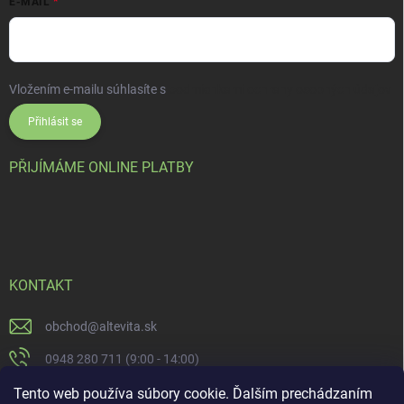
E-MAIL
Vložením e-mailu súhlasíte s
podmienkami ochrany osobných údajov
Přihlásit se
PŘIJÍMÁME ONLINE PLATBY
KONTAKT
obchod
@
altevita.sk
0948 280 711 (9:00 - 14:00)
Altevita.sk
Tento web používa súbory cookie. Ďalším prechádzaním