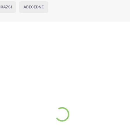
RAŽŠÍ
ABECEDNĚ
AKCIA
VÍ
19557
VÍCE ZA MÉNĚ
VYPREDANÉ
Feastables MrBeast Milk Crunch
mléčná čokoláda s pufovanou rýží 60