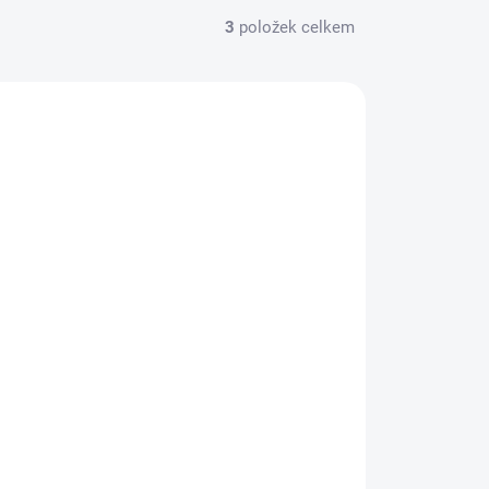
3
položek celkem
CE ZA MÉNĚ
12524
VYPREDANÉ
Feastables MrBeast mléčná
čokoláda 60 g