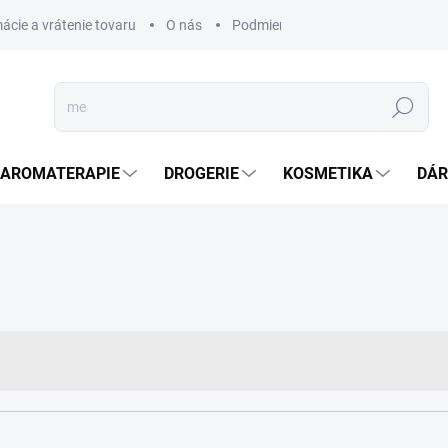
ácie a vrátenie tovaru
O nás
Podmienky ochrany osobných úda
Hledat
AROMATERAPIE
DROGERIE
KOSMETIKA
DÁR