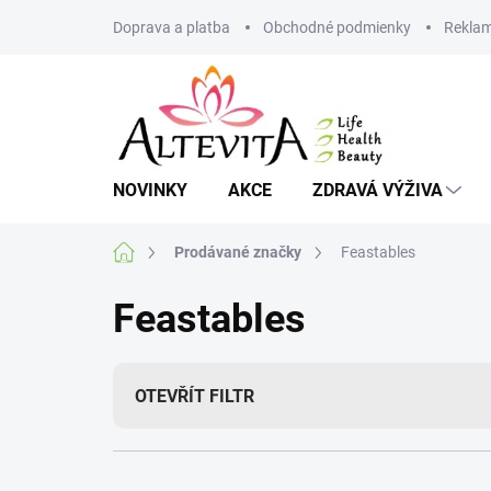
Přejít
Doprava a platba
Obchodné podmienky
Reklam
na
obsah
NOVINKY
AKCE
ZDRAVÁ VÝŽIVA
Domů
Prodávané značky
Feastables
Feastables
OTEVŘÍT FILTR
Ř