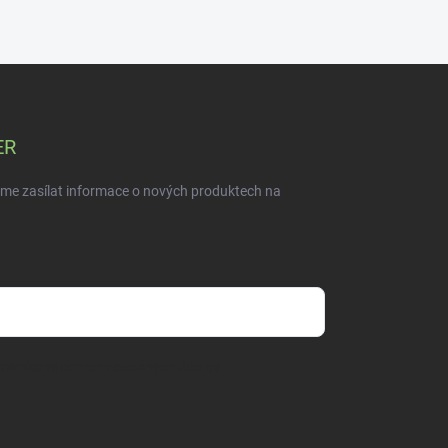
ER
eme zasílat informace o nových produktech na
mienkami ochrany osobných údajov