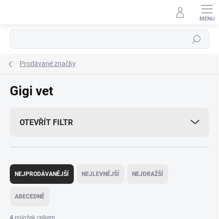
Přejít
na
obsah
Hledat
Prodávané značky
Gigi vet
OTEVŘÍT FILTR
Ř
a
NEJPRODÁVANĚJŠÍ
NEJLEVNĚJŠÍ
NEJDRAŽŠÍ
z
e
ABECEDNĚ
n
í
4
položek celkem