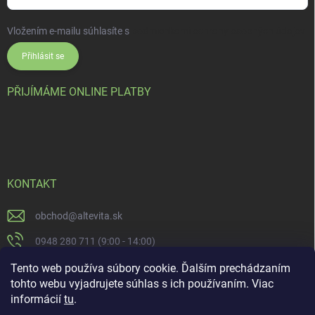
Vložením e-mailu súhlasíte s
podmienkami ochrany osobných údajov
Přihlásit se
PŘIJÍMÁME ONLINE PLATBY
KONTAKT
obchod
@
altevita.sk
0948 280 711 (9:00 - 14:00)
Altevita.sk
Tento web používa súbory cookie. Ďalším prechádzaním
tohto webu vyjadrujete súhlas s ich používaním. Viac
altevita
informácií
tu
.