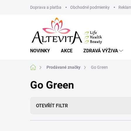
Přejít
Doprava a platba
Obchodné podmienky
Reklam
na
obsah
NOVINKY
AKCE
ZDRAVÁ VÝŽIVA
Domů
Prodávané značky
Go Green
Go Green
OTEVŘÍT FILTR
Ř