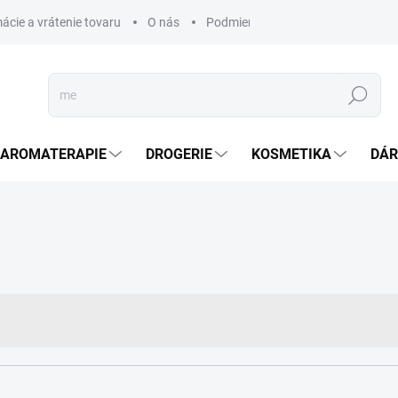
ácie a vrátenie tovaru
O nás
Podmienky ochrany osobných úda
Hledat
AROMATERAPIE
DROGERIE
KOSMETIKA
DÁR