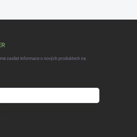
ER
eme zasílat informace o nových produktech na
mienkami ochrany osobných údajov