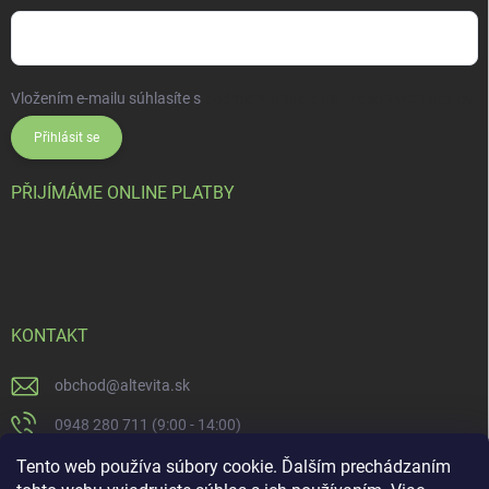
Vložením e-mailu súhlasíte s
podmienkami ochrany osobných údajov
Přihlásit se
PŘIJÍMÁME ONLINE PLATBY
KONTAKT
obchod
@
altevita.sk
0948 280 711 (9:00 - 14:00)
Altevita.sk
Tento web používa súbory cookie. Ďalším prechádzaním