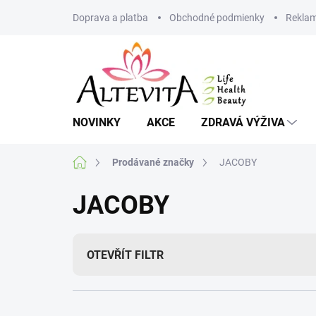
Přejít
Doprava a platba
Obchodné podmienky
Reklam
na
obsah
NOVINKY
AKCE
ZDRAVÁ VÝŽIVA
Domů
Prodávané značky
JACOBY
JACOBY
OTEVŘÍT FILTR
Ř