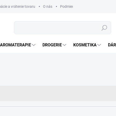
ácie a vrátenie tovaru
O nás
Podmienky ochrany osobných úda
Hledat
AROMATERAPIE
DROGERIE
KOSMETIKA
DÁR