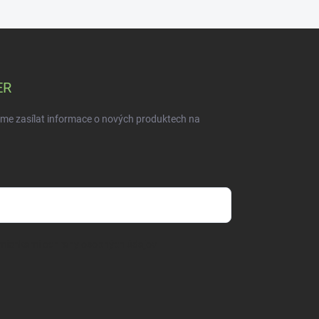
ER
eme zasílat informace o nových produktech na
mienkami ochrany osobných údajov