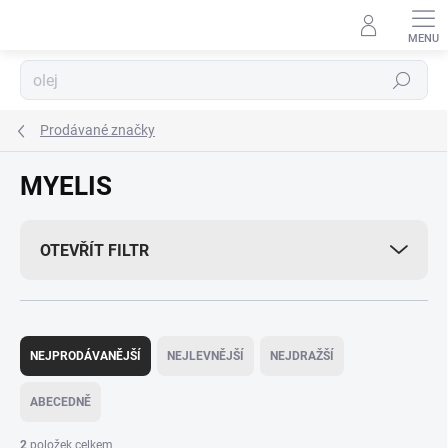
Přejít
na
obsah
Hledat
Prodávané značky
MYELIS
OTEVŘÍT FILTR
Ř
a
NEJPRODÁVANĚJŠÍ
NEJLEVNĚJŠÍ
NEJDRAŽŠÍ
z
e
ABECEDNĚ
n
í
2
položek celkem