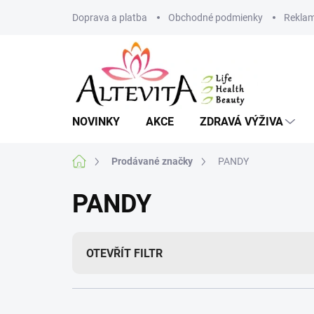
Přejít
Doprava a platba
Obchodné podmienky
Reklam
na
obsah
NOVINKY
AKCE
ZDRAVÁ VÝŽIVA
Domů
Prodávané značky
PANDY
PANDY
OTEVŘÍT FILTR
Ř