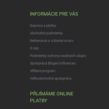
á
p
a
INFORMÁCIE PRE VÁS
t
í
Doprava a platba
Obchodné podmienky
Reklamácie a vrátenie tovaru
O nás
Podmienky ochrany osobných údajov
Spolupráca Blogeri/Influenceri
Affiliate program
Veľkoobchodná spolupráca
PŘIJÍMÁME ONLINE
PLATBY