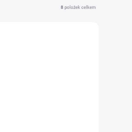
8
položek celkem
CE ZA MÉNĚ
7846
SKLADEM
(>5 KS)
PANDY CANDY