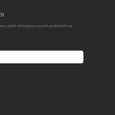
ER
eme zasílat informace o nových produktech na
mienkami ochrany osobných údajov