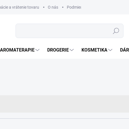
ácie a vrátenie tovaru
O nás
Podmienky ochrany osobných úda
Hledat
AROMATERAPIE
DROGERIE
KOSMETIKA
DÁR