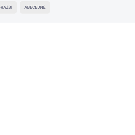
RAŽŠÍ
ABECEDNĚ
VÍCE ZA MÉNĚ
VÍ
19604
VYPREDANÉ
PANDY COLA DUMMIES BY KLARA
50 g