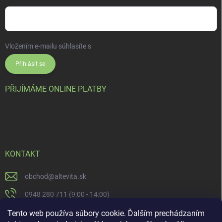
Vložením e-mailu súhlasíte s
podmienkami ochrany osobných údajov
Přihlásit se
PŘIJÍMÁME ONLINE PLATBY
KONTAKT
obchod
@
altevita.sk
0948 280 711 (9:00 - 14:00)
Altevita.sk
Tento web používa súbory cookie. Ďalším prechádzaním