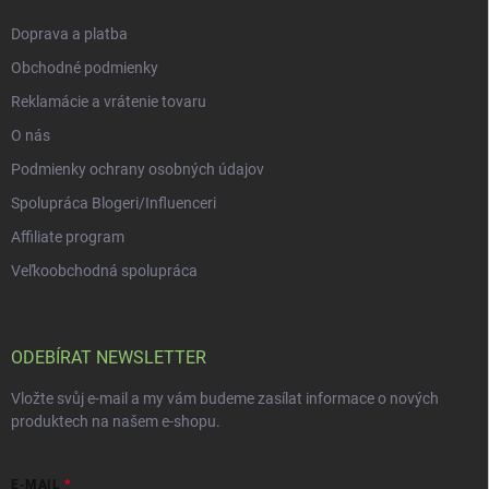
y
Doprava a platba
v
ý
Obchodné podmienky
p
i
Reklamácie a vrátenie tovaru
s
O nás
u
Podmienky ochrany osobných údajov
Spolupráca Blogeri/Influenceri
Affiliate program
Veľkoobchodná spolupráca
ODEBÍRAT NEWSLETTER
Vložte svůj e-mail a my vám budeme zasílat informace o nových
produktech na našem e-shopu.
E-MAIL