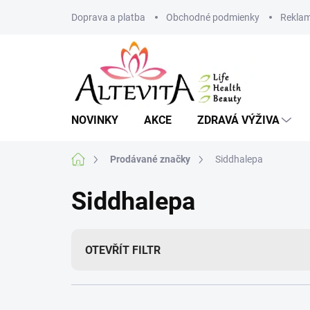
Přejít
Doprava a platba
Obchodné podmienky
Reklam
na
obsah
NOVINKY
AKCE
ZDRAVÁ VÝŽIVA
Domů
Prodávané značky
Siddhalepa
Siddhalepa
OTEVŘÍT FILTR
Ř