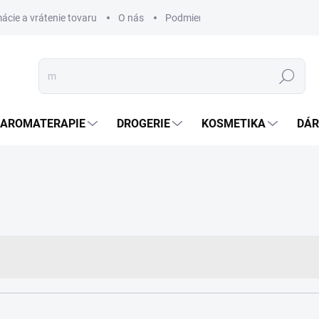
ácie a vrátenie tovaru
O nás
Podmienky ochrany osobných úda
Hledat
AROMATERAPIE
DROGERIE
KOSMETIKA
DÁR