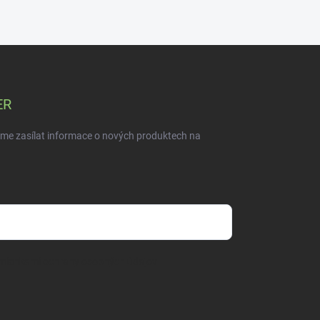
ER
eme zasílat informace o nových produktech na
mienkami ochrany osobných údajov