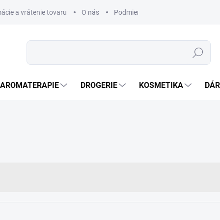
ácie a vrátenie tovaru
O nás
Podmienky ochrany osobných úda
Hledat
AROMATERAPIE
DROGERIE
KOSMETIKA
DÁR