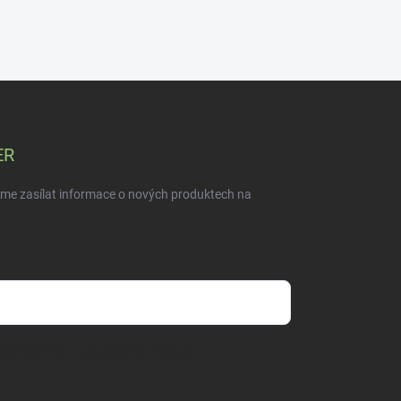
ER
eme zasílat informace o nových produktech na
mienkami ochrany osobných údajov