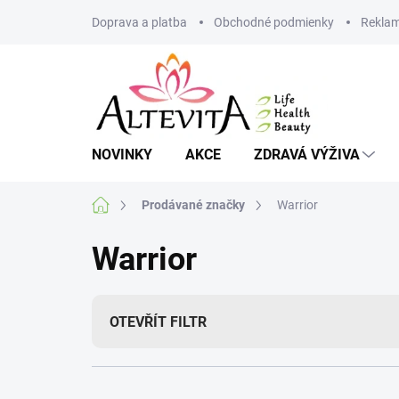
Přejít
Doprava a platba
Obchodné podmienky
Reklam
na
obsah
NOVINKY
AKCE
ZDRAVÁ VÝŽIVA
Domů
Prodávané značky
Warrior
Warrior
OTEVŘÍT FILTR
Ř