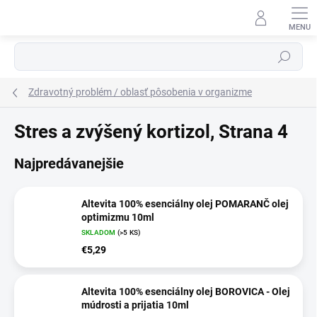
Prejsť
na
obsah
Hľadať
Zdravotný problém / oblasť pôsobenia v organizme
Stres a zvýšený kortizol
, Strana 4
Najpredávanejšie
Altevita 100% esenciálny olej POMARANČ olej
optimizmu 10ml
SKLADOM
(>5 KS)
€5,29
Altevita 100% esenciálny olej BOROVICA - Olej
múdrosti a prijatia 10ml