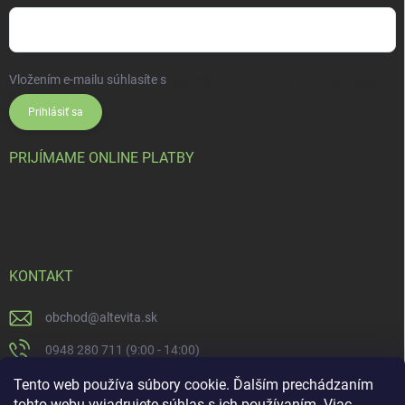
Vložením e-mailu súhlasíte s
podmienkami ochrany osobných údajov
Prihlásiť sa
PRIJÍMAME ONLINE PLATBY
KONTAKT
obchod
@
altevita.sk
0948 280 711 (9:00 - 14:00)
Altevita.sk
Tento web používa súbory cookie. Ďalším prechádzaním
tohto webu vyjadrujete súhlas s ich používaním. Viac