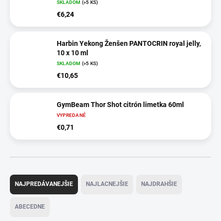
SKLADOM
(>5 KS)
€6,24
Harbin Yekong Ženšen PANTOCRIN royal jelly,
10 x 10 ml
SKLADOM
(>5 KS)
€10,65
GymBeam Thor Shot citrón limetka 60ml
VYPREDANÉ
€0,71
R
a
NAJPREDÁVANEJŠIE
NAJLACNEJŠIE
NAJDRAHŠIE
d
e
ABECEDNE
n