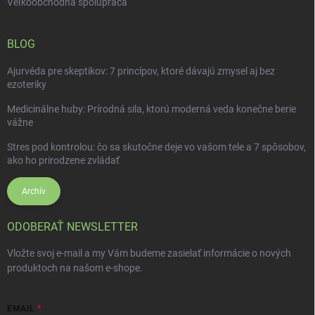
Veľkoobchodná spolupráca
BLOG
Ajurvéda pre skeptikov: 7 princípov, ktoré dávajú zmysel aj bez
ezoteriky
Medicinálne huby: Prírodná sila, ktorú moderná veda konečne berie
vážne
Stres pod kontrolou: čo sa skutočne deje vo vašom tele a 7 spôsobov,
ako ho prirodzene zvládať
Archív
ODOBERAŤ NEWSLETTER
Vložte svoj e-mail a my Vám budeme zasielať informácie o nových
produktoch na našom e-shope.
EMAIL